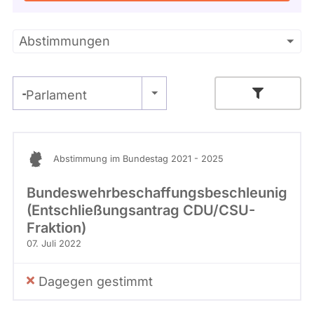
Kandidaturen
und
Mandaten
Primäre
Abstimmungen
werden
nicht
Reiter
berücksichtigt.
- Alle -
Parlament
- Alle -
Stimme
Abstimmung im Bundestag 2021 - 2025
Bundeswehrbeschaffungsbeschleunigung
(Entschließungsantrag CDU/CSU-
Fraktion)
07. Juli 2022
Dagegen gestimmt