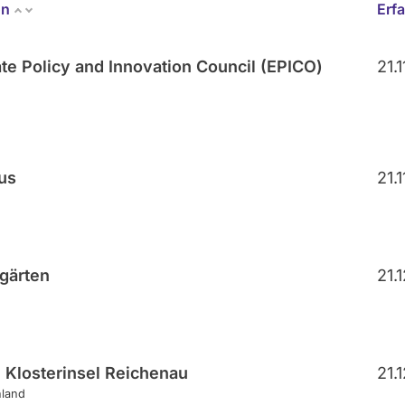
on
Erf
te Policy and Innovation Council (EPICO)
21.
aus
21.
gärten
21.
e Klosterinsel Reichenau
21.
hland