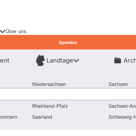
Über uns
Spenden
ent
Landtage
Arch
Spenden
Niedersachsen
Sachsen
Nordrhein-Westfalen
Sachsen-An
Rheinland-Pfalz
Sachsen-An
pommern
Saarland
Schleswig-H