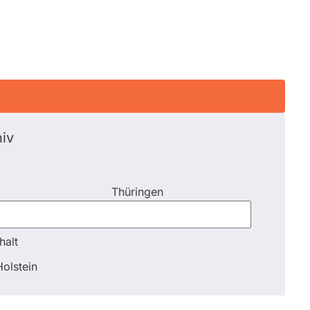
iv
Thüringen
halt
halt
olstein
Schli