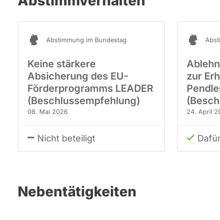
Abstimmverhalten
Abstimmung im Bundestag
Abst
Keine stärkere
Ablehn
Absicherung des EU-
zur Er
Förderprogramms LEADER
Pendle
(Beschlussempfehlung)
(Besch
08. Mai 2026
24. April 
Nicht beteiligt
Dafü
Nebentätigkeiten