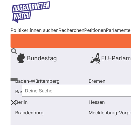
Direkt
zum
Inhalt
Politiker:innen suchen
Recherchen
Petitionen
Parlamente
Bundestag
EU-Parlam
Baden-Württemberg
Bremen
Bayern
Hamburg
Deine
Berlin
Hessen
Suche
Startseite
Frage stellen
Andreas Jung
Brandenburg
Mecklenburg-Vor