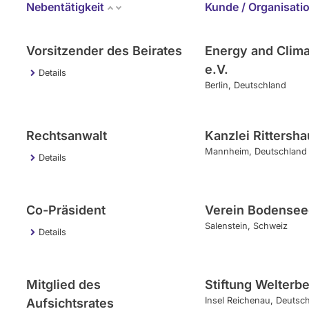
Nebentätigkeit
Kunde / Organisati
Vorsitzender des Beirates
Energy and Clima
e.V.
Details
Berlin
Deutschland
Rechtsanwalt
Kanzlei Rittersh
Mannheim
Deutschland
Details
Co-Präsident
Verein Bodensee
Salenstein
Schweiz
Details
Mitglied des
Stiftung Welterb
Insel Reichenau
Deutsc
Aufsichtsrates