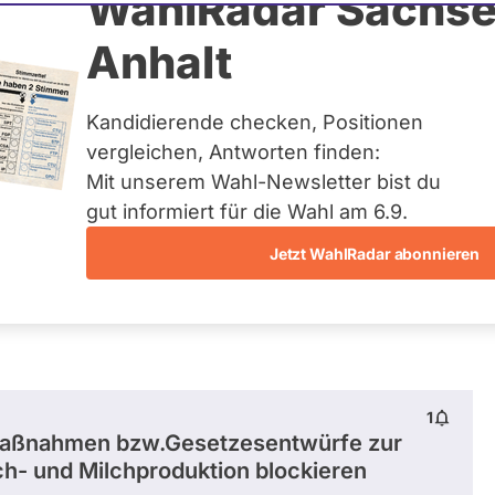
Jung
WahlRadar Sachse
Anhalt
uelles und kein zukünftiges
idatur auf Landes-, Bundes-
ndidaturen über eine
Kandidierende checken, Positionen
t erfasst.
vergleichen, Antworten finden:
Mit unserem Wahl-Newsletter bist du
gut informiert für die Wahl am 6.9.
Jetzt WahlRadar abonnieren
entätigkeiten
Abstimmungen
Ausschuss-Mi
1
 Maßnahmen bzw.Gesetzesentwürfe zur
ch- und Milchproduktion blockieren