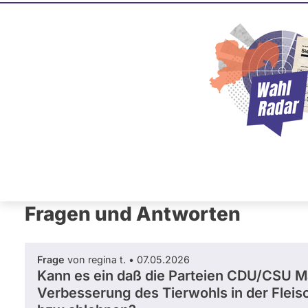
Andreas 
CDU
Dieser Politiker hat kein akt
Mandat und keine Direktand
oder EU-Ebene. Mögliche Ka
Wahlliste werden bei uns nich
Primäre
Übersicht
Fragen und Antworten
Neb
Reiter
Fragen und Antworten
Frage
von regina t. • 07.05.2026
Kann es ein daß die Parteien CDU/CSU
Verbesserung des Tierwohls in der Fleis