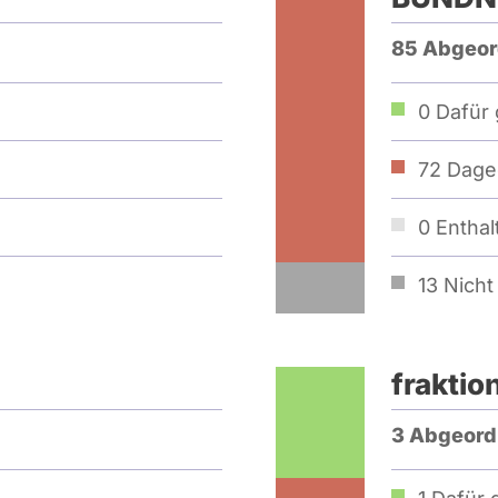
85 Abgeor
0
Dafür 
72
Dage
0
Enthal
13
Nicht 
fraktio
3 Abgeord