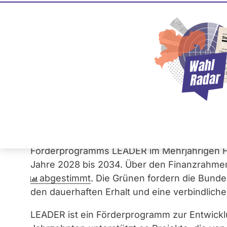
Keine stärkere Abs
Förderprogramms 
(Beschlussempfehl
08. Mai 2026
Der
Antrag
der Fraktion
Bündnis 90/Die G
Förderprogramms LEADER im Mehrjährigen Fi
Jahre 2028 bis 2034. Über den Finanzrahme
abgestimmt
. Die Grünen fordern die Bunde
den dauerhaften Erhalt und eine verbindlic
LEADER ist ein Förderprogramm zur Entwickl