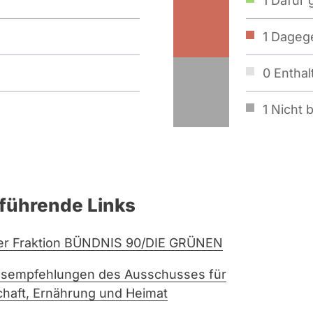
1
Dafür 
1
Dagege
0
Enthal
1
Nicht b
führende Links
er Fraktion BÜNDNIS 90/DIE GRÜNEN
ssempfehlungen des Ausschusses für
chaft, Ernährung und Heimat