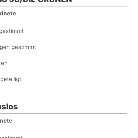
dnete
gestimmt
gen gestimmt
ten
beteiligt
nslos
nete