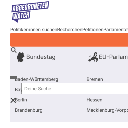
Direkt
zum
Inhalt
Politiker:innen suchen
Recherchen
Petitionen
Parlamente
Bundestag
EU-Parlam
Baden-Württemberg
Bremen
Bayern
Hamburg
Deine
Berlin
Hessen
Suche
Startseite
Bundestag
Abstimmungen
Keine stä
Brandenburg
Mecklenburg-Vor
Bundestag
Abgeordnete
Fra