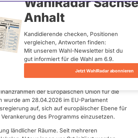
WahlRadar Sachse
Anhalt
icherung des EU-
Kandidierende checken, Positionen
LEADER
vergleichen, Antworten finden:
Mit unserem Wahl-Newsletter bist du
ung)
gut informiert für die Wahl am 6.9.
Jetzt WahlRadar abonnieren
rünen
befasst sich mit der Zukunft des EU-
nanzrahmen der Europäischen Union für die
n wurde am 28.04.2026 im EU-Parlament
sregierung auf, sich auf europäischer Ebene für
he Verankerung des Programms einzusetzen.
ung ländlicher Räume. Seit mehreren