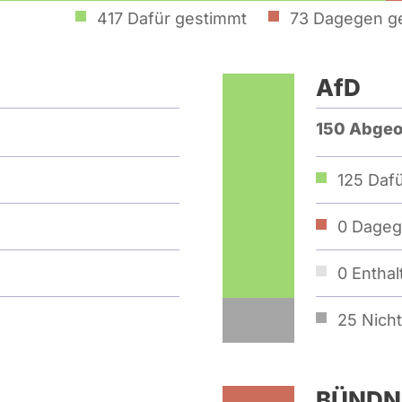
417
Dafür gestimmt
73
Dagegen g
AfD
150 Abgeo
125
Dafü
0
Dageg
0
Enthal
25
Nicht 
BÜNDNI