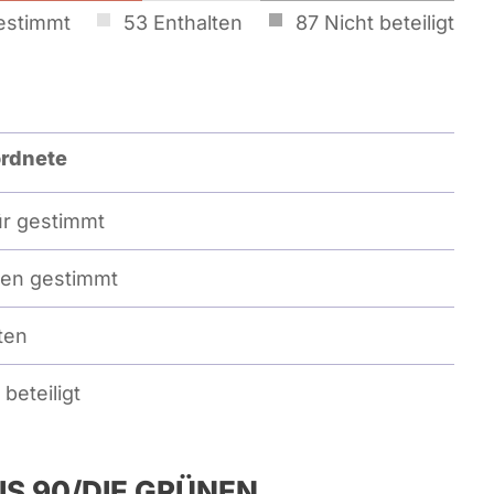
estimmt
53
Enthalten
87
Nicht beteiligt
rdnete
r gestimmt
en gestimmt
ten
beteiligt
S 90/­DIE GRÜNEN