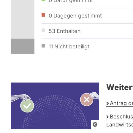
0
Dafür gestimmt
0
Dagegen gestimmt
53
Enthalten
11
Nicht beteiligt
Weiter
Antrag d
Beschlu
G
Landwirts
r