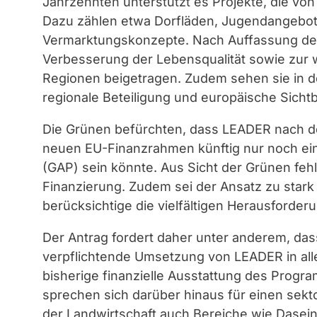
Jahrzehnten unterstützt es Projekte, die von 
Dazu zählen etwa Dorfläden, Jugendangebote
Vermarktungskonzepte. Nach Auffassung de
Verbesserung der Lebensqualität sowie zur wi
Regionen beigetragen. Zudem sehen sie in d
regionale Beteiligung und europäische Sichtba
Die Grünen befürchten, dass LEADER nach d
neuen EU-Finanzrahmen künftig nur noch ein
(GAP) sein könnte. Aus Sicht der Grünen fehl
Finanzierung. Zudem sei der Ansatz zu stark 
berücksichtige die vielfältigen Herausforder
Der Antrag fordert daher unter anderem, das
verpflichtende Umsetzung von LEADER in alle
bisherige finanzielle Ausstattung des Progr
sprechen sich darüber hinaus für einen sek
der Landwirtschaft auch Bereiche wie Dasei