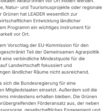
lokalen Akteur:innen vor Ort initiiert werden.
, Natur- und Tourismusprojekte oder regionale
r Grünen hat LEADER wesentlich zur
rtschaftlichen Entwicklung ländlicher
em Programm ein wichtiges Instrument für
rkeit vor Ort.
em Vorschlag der EU-Kommission für den
geschränkt Teil der Gemeinsamen Agrarpolitik
t eine verbindliche Mindestquote für die
auf Landwirtschaft fokussiert und
ungen ländlicher Räume nicht ausreichend.
s sich die Bundesregierung für eine
n Mitgliedstaaten einsetzt. Außerdem soll die
amms mindestens erhalten bleiben. Die Grünen
torübergreifenden Förderansatz aus, der neben
nsvorsorge, gesellschaftliches Engagement und