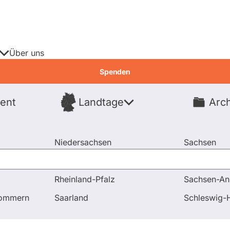
Über uns
Spenden
ent
Landtage
Arch
Spenden
Niedersachsen
Sachsen
Nordrhein-Westfalen
Sachsen-An
Rheinland-Pfalz
Sachsen-An
rkere Absicherung des EU-Förderprogramms LEADER (Besch
pommern
Saarland
Schleswig-H
gen & Antworten
Abstimmungen
Aus