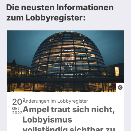
t
Die neusten Informationen
c
zum Lobbyregister:
h
unspl
//
20
Änderungen im Lobbyregister
Christ
Ampel traut sich nicht,
Okt
Lue
2023
Lobbyismus
vollständig sichtbar zu