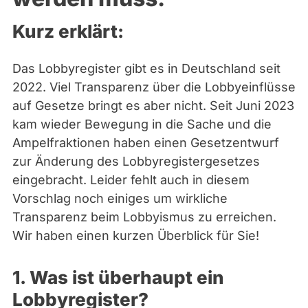
Bremen
Hamburg
Kurz erklärt:
Hessen
Mecklenburg-Vorpommern
Niedersachsen
Das Lobbyregister gibt es in Deutschland seit
Nordrhein-Westfalen
2022. Viel Transparenz über die Lobbyeinflüsse
Rheinland-Pfalz
auf Gesetze bringt es aber nicht. Seit Juni 2023
Saarland
Sachsen
kam wieder Bewegung in die Sache und die
Sachsen-Anhalt
Ampelfraktionen haben einen Gesetzentwurf
Sachsen-Anhalt
zur Änderung des Lobbyregistergesetzes
Schleswig-Holstein
Thüringen
eingebracht. Leider fehlt auch in diesem
Vorschlag noch einiges um wirkliche
Archiv
Transparenz beim Lobbyismus zu erreichen.
Wir haben einen kurzen Überblick für Sie!
Über uns
Spenden
1. Was ist überhaupt ein
Lobbyregister?