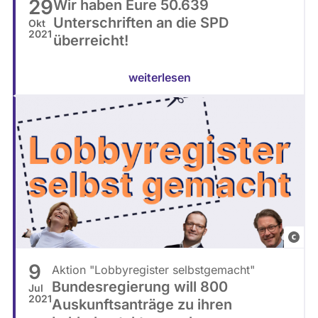
29
Wir haben Eure 50.639
e
g
Unterschriften an die SPD
Okt
/
e
2021
überreicht!
p
o
h
r
weiterlesen
o
d
t
n
o
e
t
t
h
e
e
n
k
w
|
a
F
X
t
r
a
c
9
Aktion "Lobbyregister selbstgemacht"
a
n
h
Bundesregierung will 800
Jul
g
d
.
2021
Auskunftsanträge zu ihren
D
e
d