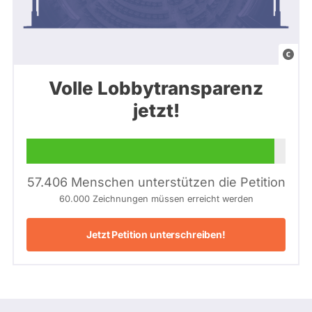
a
b
Volle Lobbytransparenz
g
jetzt!
e
o
r
d
57.406 Menschen unterstützen die Petition
n
60.000 Zeichnungen müssen erreicht werden
e
t
Jetzt Petition unterschreiben!
e
n
w
a