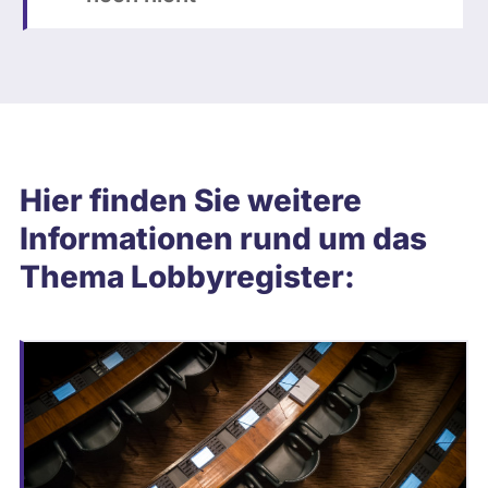
o
t
o
t
h
e
k
Hier finden Sie weitere
|
Informationen rund um das
M
Thema Lobbyregister:
i
c
h
a
e
l
G
o