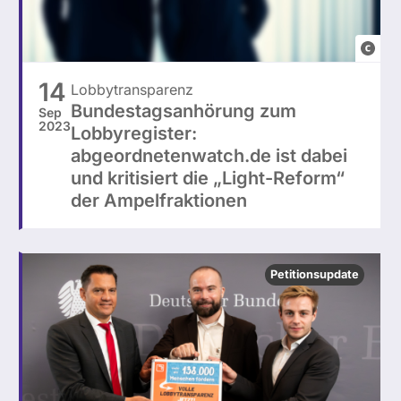
canv
14
Lobbytransparenz
Bundestagsanhörung zum
Sep
2023
Lobbyregister:
abgeordnetenwatch.de ist dabei
und kritisiert die „Light-Reform“
der Ampelfraktionen
Petitionsupdate