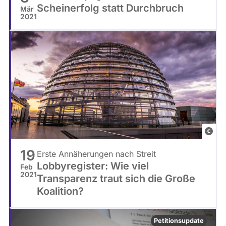
i
Scheinerfolg statt Durchbruch
Mär
o
x
2021
p
a
a
b
r
a
i
y
s
i
e
n
F
n
r
e
19
Erste Annäherungen nach Streit
e
-
Lobbyregister: Wie viel
Feb
d
2021
p
Transparenz traut sich die Große
P
i
Koalition?
O
x
/
a
Petitionsupdate
C