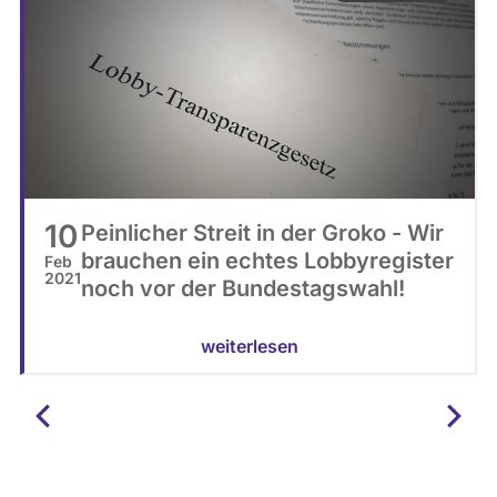
b
C
a
B
y
Y
-
S
A
2
10
Peinlicher Streit in der Groko - Wir
.
brauchen ein echtes Lobbyregister
Feb
0
2021
noch vor der Bundestagswahl!
weiterlesen