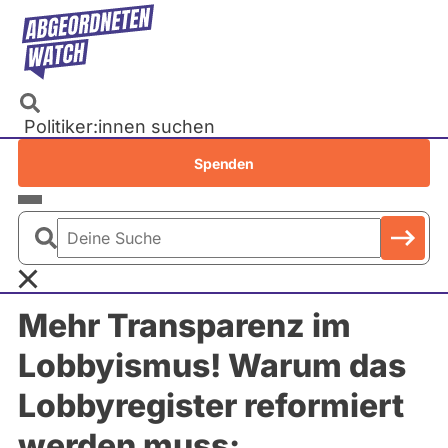
Direkt
zum
Inhalt
Politiker:innen suchen
Recherchen
Spenden
Petitionen
Parlamente
Deine
Bundestag
Suche
EU-Parlament
Mehr Transparenz im
Landtage
Lobbyismus! Warum das
Baden-Württemberg
Lobbyregister reformiert
Bayern
Berlin
werden muss:
Brandenburg