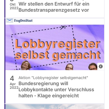
Wir stellen den Entwurf für ein
Okt
Wrigh
2022
Bundestransparenzgesetz vor
(Unsp
F
r
4
Aktion "Lobbyregister selbstgemacht"
a
Bundesregierung will
Apr
g
2022
Lobbykontakte unter Verschluss
D
halten - Klage eingereicht
e
n