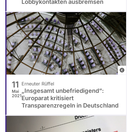
Lobbykontakten ausbremsen
e
r
e
n
H
S
e
t
i
a
n
a
l
t
C
l
11
Erneuter Rüffel
a
„Insgesamt unbefriedigend“:
Mai
u
2021
Europarat kritisiert
d
Transparenzregeln in Deutschland
i
o
S