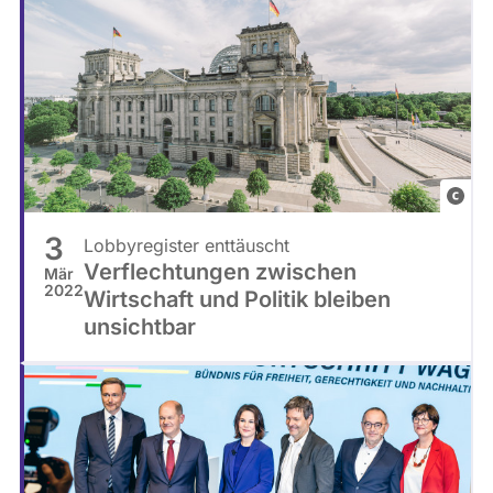
S
t
a
a
t
P
h
3
Lobbyregister enttäuscht
o
Verflechtungen zwischen
Mär
t
2022
Wirtschaft und Politik bleiben
o
unsichtbar
b
y
F
i
o
n