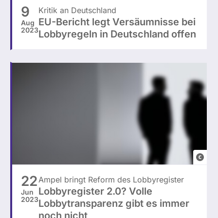
i
9
Kritik an Deutschland
c
EU-Bericht legt Versäumnisse bei
Aug
t
2023
Lobbyregeln in Deutschland offen
u
r
e
a
l
l
i
a
n
canva
c
e
22
Ampel bringt Reform des Lobbyregister
/
Lobbyregister 2.0? Volle
Jun
p
2023
Lobbytransparenz gibt es immer
h
noch nicht