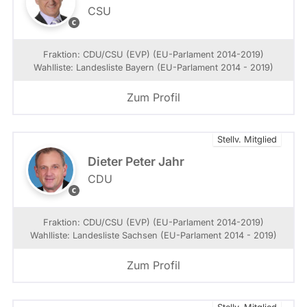
F
r
CSU
e
r
M
E
n
a
d
V
t
g
E
P
Fraktion: CDU/CSU (EVP) (EU-Parlament 2014-2019)
e
P
-
Wahlliste: Landesliste Bayern (EU-Parlament 2014 - 2019)
n
F
ü
r
Zum Profil
b
a
e
k
r
t
a
Stellv. Mitglied
i
b
o
Dieter Peter Jahr
g
n
CDU
e
E
o
V
r
P
d
Fraktion: CDU/CSU (EVP) (EU-Parlament 2014-2019)
-
n
Wahlliste: Landesliste Sachsen (EU-Parlament 2014 - 2019)
F
e
r
t
Zum Profil
a
e
k
n
t
w