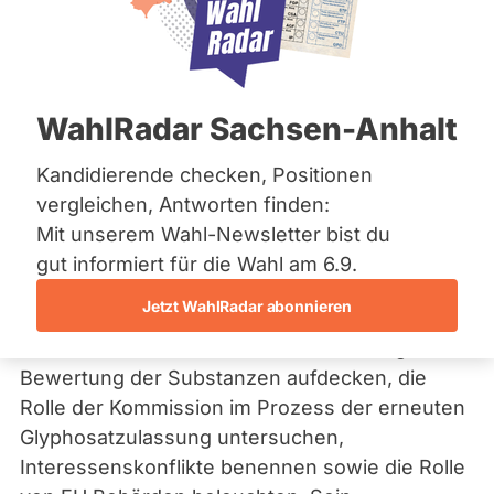
Bremen
für Pestizide"
Hamburg
Hessen
Mecklenburg-Vorpommern
Gesundheit
Niedersachsen
WahlRadar Sachsen-Anhalt
Nordrhein-Westfalen
Recht
Rheinland-Pfalz
Saarland
Kandidierende checken, Positionen
Umwelt
Sachsen
vergleichen, Antworten finden:
Sachsen-Anhalt
Der Sonderausschuss tagt seit März 2018 und
Mit unserem Wahl-Newsletter bist du
Sachsen-Anhalt
hat ein zunächst 9-monatiges Mandat. Er soll
Schleswig-Holstein
gut informiert für die Wahl am 6.9.
Thüringen
u.a. das Genehmigungsverfahren für Pestizide
Jetzt WahlRadar abonnieren
untersuchen, dabei mögliche Schwachstellen
Archiv
bei der wissenschaftlichen Einschätzung und
Bewertung der Substanzen aufdecken, die
Über uns
Rolle der Kommission im Prozess der erneuten
Spenden
Glyphosatzulassung untersuchen,
Interessenskonflikte benennen sowie die Rolle