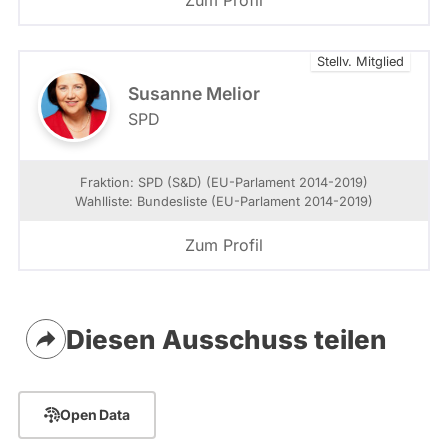
ö
e
n
s
n
e
Stellv. Mitglied
e
r
n
Susanne Melior
s
SPD
i
c
h
Fraktion: SPD (S&D) (EU-Parlament 2014-2019)
ü
Wahlliste: Bundesliste (EU-Parlament 2014-2019)
b
e
Zum Profil
r
d
i
e
W
Diesen Ausschuss teilen
e
b
s
e
Open Data
i
t