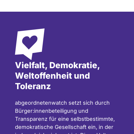
e
w
w
w
.
n
o
r
b
e
Vielfalt, Demokratie,
r
t
Weltoffenheit und
-
l
Toleranz
i
n
s
abgeordnetenwatch setzt sich durch
.
Bürger:innenbeteiligung und
e
Transparenz für eine selbstbestimmte,
u
o
demokratische Gesellschaft ein, in der
d