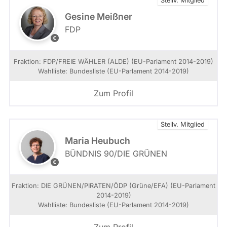
Stellv. Mitglied
i
a
o
Gesine Meißner
t
n
c
FDP
G
h
e
.
s
d
Fraktion: FDP/FREIE WÄHLER (ALDE) (EU-Parlament 2014-2019)
i
e
Wahlliste: Bundesliste (EU-Parlament 2014-2019)
n
.
e
I
Zum Profil
M
n
e
t
i
e
Stellv. Mitglied
ß
r
n
e
Maria Heubuch
e
s
BÜNDNIS 90/­DIE GRÜNEN
r
s
M
i
a
e
r
Fraktion: DIE GRÜNEN/PIRATEN/ÖDP (Grüne/EFA) (EU-Parlament
r
k
2014-2019)
t
u
Wahlliste: Bundesliste (EU-Parlament 2014-2019)
e
s
k
L
Zum Profil