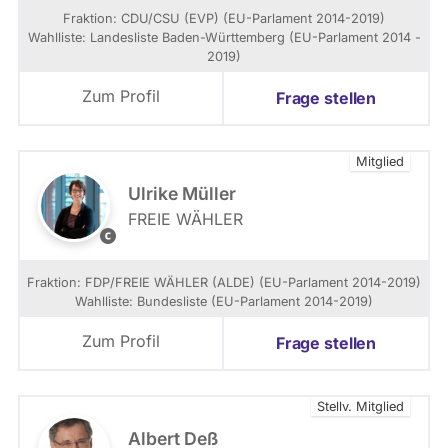
i
r
Fraktion: CDU/CSU (EVP) (EU-Parlament 2014-2019)
o
r
Wahlliste: Landesliste Baden-Württemberg (EU-Parlament 2014 -
n
L
2019)
i
i
m
n
Zum Profil
Frage stellen
E
s
u
b
r
e
Mitglied
o
a
p
n
Ulrike Müller
ä
t
FREIE WÄHLER
i
w
U
s
o
l
c
r
r
Fraktion: FDP/FREIE WÄHLER (ALDE) (EU-Parlament 2014-2019)
h
t
i
Wahlliste: Bundesliste (EU-Parlament 2014-2019)
e
e
k
n
t
e
Zum Profil
Frage stellen
P
k
M
a
e
ü
r
i
l
l
Stellv. Mitglied
n
l
a
e
e
Albert Deß
m