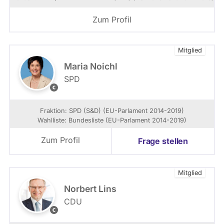
Zum Profil
Mitglied
Maria Noichl
SPD
B
i
l
Fraktion: SPD (S&D) (EU-Parlament 2014-2019)
d
Wahlliste: Bundesliste (EU-Parlament 2014-2019)
:
S
Zum Profil
Frage stellen
P
D
-
Mitglied
F
r
Norbert Lins
a
CDU
k
H
t
e