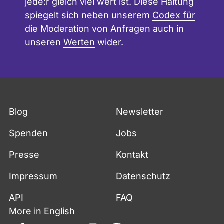
jede:r gleich viel wert ist. Diese Haltung
e
spiegelt sich neben unserem
Codex für
r
d
die Moderation
von Anfragen auch in
i
unseren
Werten
wider.
r
e
k
t
p
e
r
Blog
Newsletter
E
m
Spenden
Jobs
a
i
Presse
Kontakt
l
a
Impressum
n
Datenschutz
n
o
API
FAQ
r
More in English
b