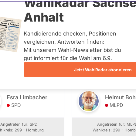
WahlRadar Sachse
Anhalt
 - Kandidierende
Kandidierende checken, Positionen
vergleichen, Antworten finden:
Mit unserem Wahl-Newsletter bist du
299 - Homburg
- Alle -
Wahlliste
gut informiert für die Wahl am 6.9.
Jetzt WahlRadar abonnieren
Esra Limbacher
Helmut Boh
SPD
MLPD
Angetreten für: SPD
Angetreten für: MLP
hlkreis: 299 - Homburg
Wahlkreis: 299 - Homb