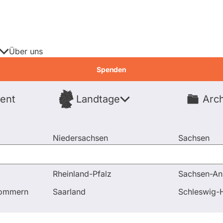
Über uns
Spenden
ent
Landtage
Arch
Spenden
Niedersachsen
Sachsen
Nordrhein-Westfalen
Sachsen-An
Rheinland-Pfalz
Sachsen-An
pommern
Saarland
Schleswig-H
erende
Fragen & Antworten
Wahlrech