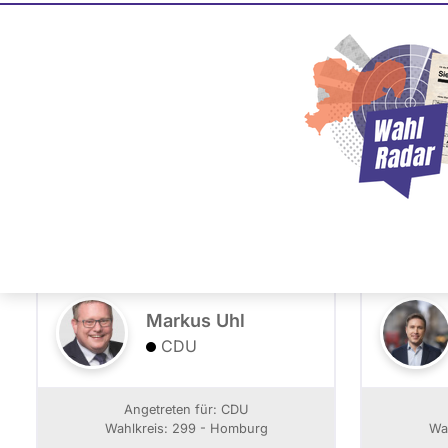
Bundestag Wahl 2017
PLZ oder Namen
- Alle -
Partei
eingeben
299 - Homburg
Markus Uhl
CDU
Angetreten für: CDU
Wahlkreis: 299 - Homburg
Wa