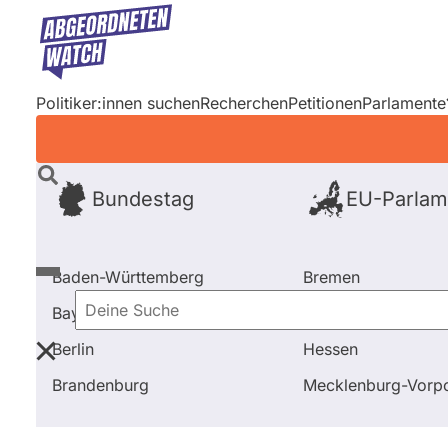
Direkt
zum
Inhalt
Politiker:innen suchen
Recherchen
Petitionen
Parlamente
Bundestag
EU-Parlam
Baden-Württemberg
Bremen
Bayern
Hamburg
Deine
Berlin
Hessen
Suche
Startseite
Bundestag
Wahl 2017
Kandidierende
Brandenburg
Mecklenburg-Vor
Bundestag
Wahl 2017
Kandidi