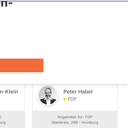
n-
Listenposition
Alle
Filter zeigen
n-Klein
Peter Habel
FDP
D
Angetreten für: FDP
urg
Wahlkreis: 299 - Homburg