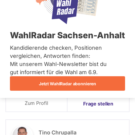
Bremen
Hamburg
PLZ oder Namen
Hessen
eingeben
Mecklenburg-Vorpommern
Niedersachsen
156 - Görlitz
WahlRadar Sachsen-Anhalt
Nordrhein-Westfalen
- Alle -
Partei
Rheinland-Pfalz
Saarland
Kandidierende checken, Positionen
Sachsen
156 - Görlitz
vergleichen, Antworten finden:
Florian Oest
Sachsen-Anhalt
Mit unserem Wahl-Newsletter bist du
Sachsen-Anhalt
CDU
Schleswig-Holstein
gut informiert für die Wahl am 6.9.
- Alle -
Wahlliste
Thüringen
Jetzt WahlRadar abonnieren
Angetreten für: CDU
Archiv
Wahlkreis: 156 - Görlitz
Listenposition
Zum Profil
Über uns
Frage stellen
Spenden
Tino Chrupalla