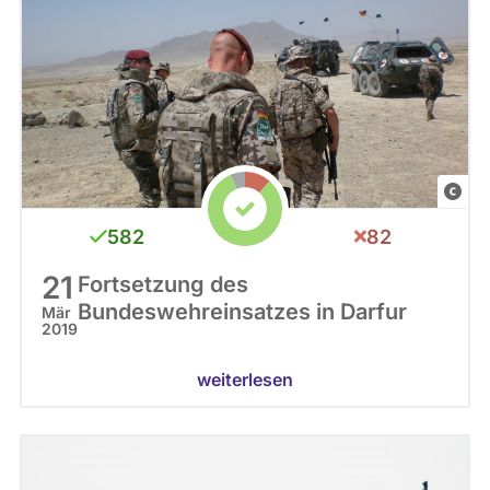
C
C
582
82
0
21
Fortsetzung des
Bundeswehreinsatzes in Darfur
Mär
2019
weiterlesen