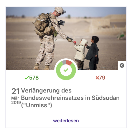
C
C
578
79
0
21
Verlängerung des
Bundeswehreinsatzes in Südsudan
Mär
2019
("Unmiss")
weiterlesen