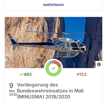
weiterlesen
C
C
485
153
0
9
Verlängerung des
Bundeswehreinsatzes in Mali
Mai
2019
(MINUSMA) 2019/2020