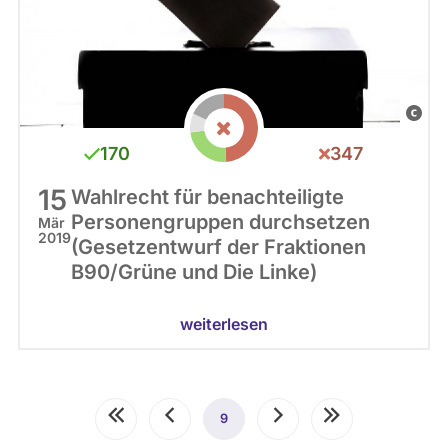
C
C
170
347
0
15
Wahlrecht für benachteiligte
Personengruppen durchsetzen
Mär
2019
(Gesetzentwurf der Fraktionen
B90/Grüne und Die Linke)
weiterlesen
Seitennummerierung
Erste
Vorherige
9
Aktuelle
Nächste
Letzte