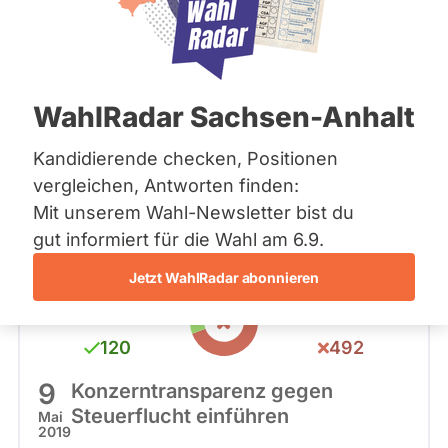
Bremen
Hamburg
Suche
Hessen
Mecklenburg-Vorpommern
Niedersachsen
WahlRadar Sachsen-Anhalt
Nordrhein-Westfalen
- Alle -
Themen
Rheinland-Pfalz
Saarland
Kandidierende checken, Positionen
Sachsen
Datum
vergleichen, Antworten finden:
Sachsen-Anhalt
Mit unserem Wahl-Newsletter bist du
Sachsen-Anhalt
Schleswig-Holstein
gut informiert für die Wahl am 6.9.
Thüringen
Jetzt WahlRadar abonnieren
Archiv
Über uns
120
492
Spenden
9
Konzerntransparenz gegen
Steuerflucht einführen
Mai
2019