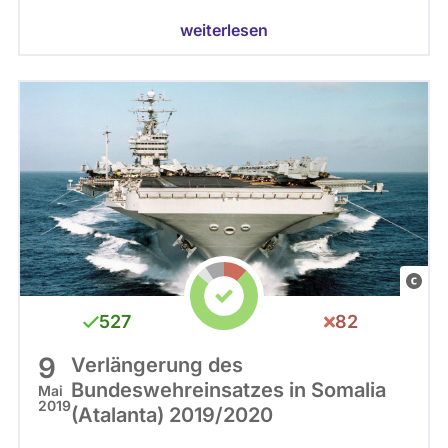
weiterlesen
C
C
527
82
0
9
Verlängerung des
Bundeswehreinsatzes in Somalia
Mai
2019
(Atalanta) 2019/2020