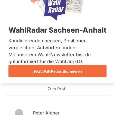
Bremen
Hamburg
PLZ oder Namen
Hessen
eingeben
Mecklenburg-Vorpommern
Niedersachsen
126 - Rosenheim-Ost
WahlRadar Sachsen-Anhalt
Nordrhein-Westfalen
- Alle -
Partei
Rheinland-Pfalz
Saarland
Kandidierende checken, Positionen
Sachsen
126 - Rosenheim-Ost
vergleichen, Antworten finden:
Klaus Stöttner
Sachsen-Anhalt
Mit unserem Wahl-Newsletter bist du
Sachsen-Anhalt
CSU
Schleswig-Holstein
gut informiert für die Wahl am 6.9.
- Alle -
Wahlliste
Thüringen
Jetzt WahlRadar abonnieren
Angetreten für: CSU
Archiv
Stimmkreis: 126 - Rosenheim-Ost
Listenposition
Über uns
Zum Profil
Spenden
Peter Aicher