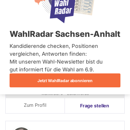
2012 - Kandidierende
Bremen
Hamburg
Hessen
PLZ oder Namen
Mecklenburg-Vorpommern
eingeben
Niedersachsen
WahlRadar Sachsen-Anhalt
Nordrhein-Westfalen
9 - Eckernförde
Rheinland-Pfalz
- Alle -
Partei
Saarland
Kandidierende checken, Positionen
Sachsen
vergleichen, Antworten finden:
Sachsen-Anhalt
9 - Eckernförde
Mit unserem Wahl-Newsletter bist du
Daniel Günther
Sachsen-Anhalt
Schleswig-Holstein
gut informiert für die Wahl am 6.9.
CDU
Thüringen
- Alle -
Wahlliste
Jetzt WahlRadar abonnieren
Archiv
Angetreten für: CDU
Wahlkreis: 9 - Eckernförde
Listenposition
Über uns
Zum Profil
Frage stellen
Spenden