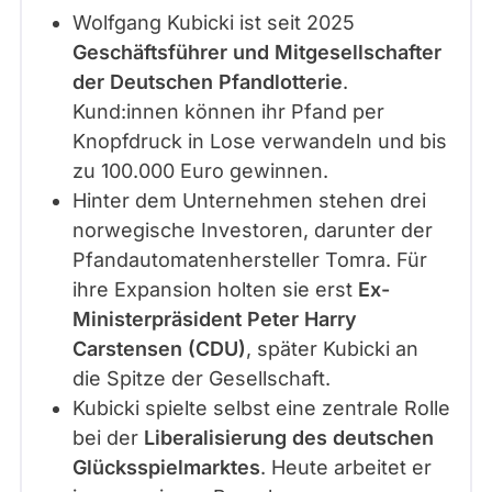
l
Wolfgang Kubicki ist seit 2025
i
Geschäftsführer und Mitgesellschafter
a
der Deutschen Pfandlotterie
.
n
Kund:innen können ihr Pfand per
c
Knopfdruck in Lose verwandeln und bis
e
zu 100.000 Euro gewinnen.
/
Hinter dem Unternehmen stehen drei
d
norwegische Investoren, darunter der
p
Pfandautomatenhersteller Tomra. Für
a
ihre Expansion holten sie erst
Ex-
|
Ministerpräsident Peter Harry
C
Carstensen (CDU)
, später Kubicki an
h
die Spitze der Gesellschaft.
r
Kubicki spielte selbst eine zentrale Rolle
i
bei der
Liberalisierung des deutschen
s
Glücksspielmarktes
. Heute arbeitet er
t