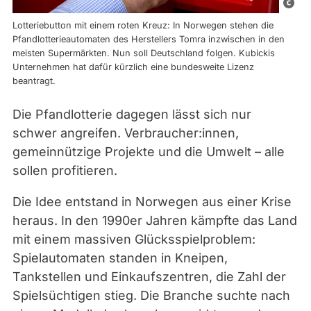
K
a
Lotteriebutton mit einem roten Kreuz: In Norwegen stehen die
t
Pfandlotterieautomaten des Herstellers Tomra inzwischen in den
meisten Supermärkten. Nun soll Deutschland folgen. Kubickis
r
Unternehmen hat dafür kürzlich eine bundesweite Lizenz
i
beantragt.
n
Die Pfandlotterie dagegen lässt sich nur
e
schwer angreifen. Verbraucher:innen,
L
gemeinnützige Projekte und die Umwelt – alle
u
sollen profitieren.
n
k
Die Idee entstand in Norwegen aus einer Krise
e
heraus. In den 1990er Jahren kämpfte das Land
/
mit einem massiven Glücksspielproblem:
P
Spielautomaten standen in Kneipen,
a
Tankstellen und Einkaufszentren, die Zahl der
n
Spielsüchtigen stieg. Die Branche suchte nach
t