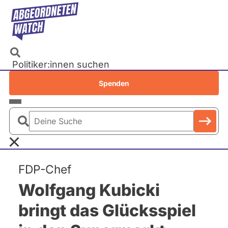
Direkt
zum
Inhalt
Politiker:innen suchen
Recherchen
Spenden
Petitionen
Parlamente
Deine
Bundestag
Suche
EU-Parlament
FDP-Chef
Landtage
Wolfgang Kubicki
Baden-Württemberg
Bayern
bringt das Glücksspiel
Berlin
Brandenburg