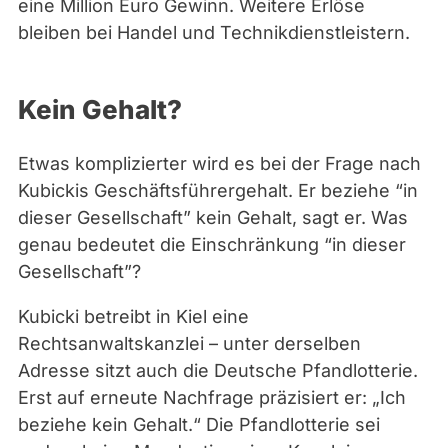
eine Million Euro Gewinn. Weitere Erlöse
e
bleiben bei Handel und Technikdienstleistern.
l
i
k
Kein Gehalt?
a
W
Etwas komplizierter wird es bei der Frage nach
a
Kubickis Geschäftsführergehalt. Er beziehe “in
r
dieser Gesellschaft” kein Gehalt, sagt er. Was
m
genau bedeutet die Einschränkung “in dieser
u
Gesellschaft”?
t
h
Kubicki betreibt in Kiel eine
Rechtsanwaltskanzlei – unter derselben
Adresse sitzt auch die Deutsche Pfandlotterie.
Erst auf erneute Nachfrage präzisiert er: „Ich
beziehe kein Gehalt.“ Die Pfandlotterie sei