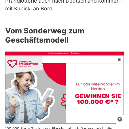
Pfandlotterie auch nach Deutschland kommen –
mit Kubicki an Bord.
Vom Sonderweg zum
Geschäftsmodell
S
c
100.000 Euro-Gewinn per Flaschenpfand: Das verspricht die