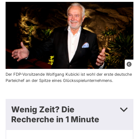
p
i
Der FDP-Vorsitzende Wolfgang Kubicki ist wohl der erste deutsche
c
Parteichef an der Spitze eines Glücksspielunternehmens.
t
u
r
Wenig Zeit? Die
e
Recherche in 1 Minute
a
l