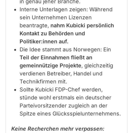
in genau jener Branche.
i
Interne Unterlagen zeigen: Während
a
sein Unternehmen Lizenzen
n
beantragte,
nahm Kubicki persönlich
C
Kontakt zu Behörden und
h
Politiker:innen auf.
a
Die Idee stammt aus Norwegen: Ein
r
Teil der Einnahmen fließt an
i
gemeinnützige Projekte
, gleichzeitig
s
verdienen Betreiber, Handel und
i
Technikfirmen mit.
u
Sollte Kubicki FDP-Chef werden,
s
stünde wohl erstmals ein deutscher
Parteivorsitzender zugleich an der
Spitze eines Glücksspielunternehmens.
Keine Recherchen mehr verpassen: