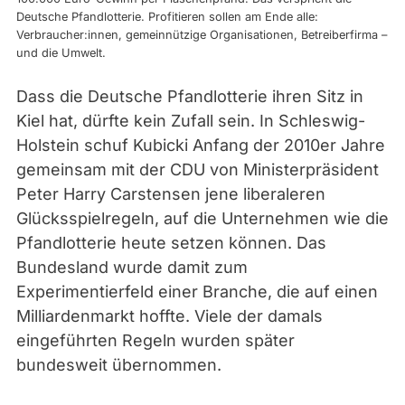
r
Deutsche Pfandlotterie. Profitieren sollen am Ende alle:
Verbraucher:innen, gemeinnützige Organisationen, Betreiberfirma –
e
und die Umwelt.
e
n
Dass die Deutsche Pfandlotterie ihren Sitz in
s
Kiel hat, dürfte kein Zufall sein. In Schleswig-
h
Holstein schuf Kubicki Anfang der 2010er Jahre
o
gemeinsam mit der CDU von Ministerpräsident
t
Peter Harry Carstensen jene liberaleren
:
Glücksspielregeln, auf die Unternehmen wie die
a
Pfandlotterie heute setzen können. Das
b
Bundesland wurde damit zum
g
Experimentierfeld einer Branche, die auf einen
e
Milliardenmarkt hoffte. Viele der damals
o
eingeführten Regeln wurden später
r
bundesweit übernommen.
d