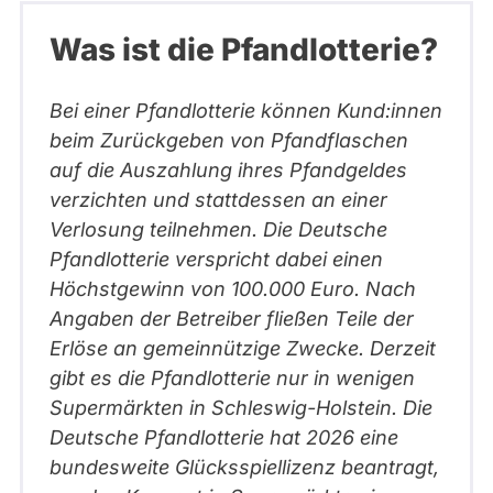
n
e
Was ist die Pfandlotterie?
t
e
Bei einer Pfandlotterie können Kund:innen
n
beim Zurückgeben von Pfandflaschen
w
auf die Auszahlung ihres Pfandgeldes
a
verzichten und stattdessen an einer
t
Verlosung teilnehmen. Die Deutsche
c
Pfandlotterie verspricht dabei einen
h
Höchstgewinn von 100.000 Euro. Nach
(
Angaben der Betreiber fließen Teile der
w
Erlöse an gemeinnützige Zwecke. Derzeit
w
gibt es die Pfandlotterie nur in wenigen
w
Supermärkten in Schleswig-Holstein. Die
.
Deutsche Pfandlotterie hat 2026 eine
p
bundesweite Glücksspiellizenz beantragt,
f