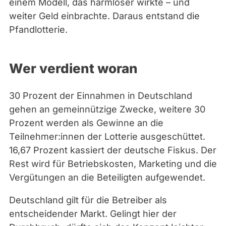
einem Modell, das harmloser wirkte – und
e
weiter Geld einbrachte. Daraus entstand die
l
Pfandlotterie.
o
t
t
Wer verdient woran
e
r
30 Prozent der Einnahmen in Deutschland
i
gehen an gemeinnützige Zwecke, weitere 30
e
Prozent werden als Gewinne an die
t
Teilnehmer:innen der Lotterie ausgeschüttet.
16,67 Prozent kassiert der deutsche Fiskus. Der
Rest wird für Betriebskosten, Marketing und die
Vergütungen an die Beteiligten aufgewendet.
Deutschland gilt für die Betreiber als
entscheidender Markt. Gelingt hier der