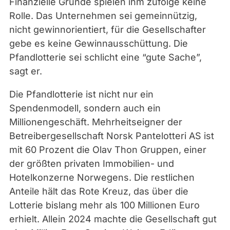
Finanzielle Gründe spielen ihm zufolge keine
e
Rolle. Das Unternehmen sei gemeinnützig,
a
nicht gewinnorientiert, für die Gesellschafter
l
gebe es keine Gewinnausschüttung. Die
l
Pfandlotterie sei schlicht eine “gute Sache”,
i
sagt er.
a
n
Die Pfandlotterie ist nicht nur ein
c
Spendenmodell, sondern auch ein
e
Millionengeschäft. Mehrheitseigner der
/
Betreibergesellschaft Norsk Pantelotteri AS ist
d
mit 60 Prozent die Olav Thon Gruppen, einer
p
der größten privaten Immobilien- und
a
Hotelkonzerne Norwegens. Die restlichen
|
Anteile hält das Rote Kreuz, das über die
A
Lotterie bislang mehr als 100 Millionen Euro
n
erhielt. Allein 2024 machte die Gesellschaft gut
g