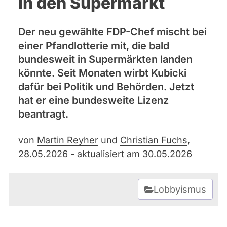
in den Supermarkt
Bremen
Hamburg
Hessen
Der neu gewählte FDP-Chef mischt bei
Mecklenburg-Vorpommern
einer Pfandlotterie mit, die bald
Niedersachsen
bundesweit in Supermärkten landen
Nordrhein-Westfalen
Rheinland-Pfalz
könnte. Seit Monaten wirbt Kubicki
Saarland
dafür bei Politik und Behörden. Jetzt
Sachsen
Sachsen-Anhalt
hat er eine bundesweite Lizenz
Sachsen-Anhalt
beantragt.
Schleswig-Holstein
Thüringen
von
Martin Reyher
und
Christian Fuchs
,
Archiv
28.05.2026 - aktualisiert am 30.05.2026
Über uns
Lobbyismus
Spenden