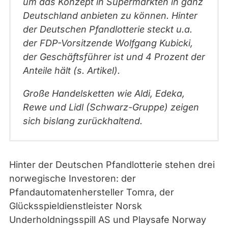
um das Konzept in Supermärkten in ganz
a
Deutschland anbieten zu können. Hinter
n
der Deutschen Pfandlotterie steckt u.a.
d
der FDP-Vorsitzende Wolfgang Kubicki,
l
der Geschäftsführer ist und 4 Prozent der
o
Anteile hält (s. Artikel).
t
t
Große Handelsketten wie Aldi, Edeka,
e
Rewe und Lidl (Schwarz-Gruppe) zeigen
r
sich bislang zurückhaltend.
i
e
.
Hinter der Deutschen Pfandlotterie stehen drei
d
norwegische Investoren: der
e
Pfandautomatenhersteller Tomra, der
)
Glücksspieldienstleister Norsk
Underholdningsspill AS und Playsafe Norway