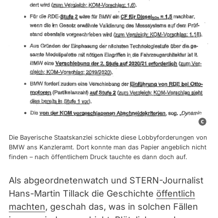
S
c
Die Bayerische Staatskanzlei schickte diese Lobbyforderungen von
r
BMW ans Kanzleramt. Dort konnte man das Papier angeblich nicht
finden – nach öffentlichem Druck tauchte es dann doch auf.
e
e
Als abgeordnetenwatch und STERN-Journalist
n
Hans-Martin Tillack die Geschichte
öffentlich
s
machten
, geschah das, was in solchen Fällen
h