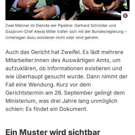
p
i
Zwei Männer im Dienste der Pipeline: Gerhard Schröder und
c
Gazprom-Chef Alexej Miller trafen sich mit der Bundesregierung –
Unterlagen dazu existieren nicht oder sind geheim.
t
u
Auch das Gericht hat Zweifel. Es lädt mehrere
r
Mitarbeiter:innen des Auswärtigen Amts, um
e
aufzuklären, ob Informationen existieren und
a
wie überhaupt gesucht wurde. Dann nimmt der
l
Fall eine Wendung. Kurz vor dem
l
Gerichtstermin am 26. September gelingt dem
i
Ministerium, was drei Jahre lang unmöglich
a
schien: Es findet ein Dokument.
n
c
e
Ein Muster wird sichtbar