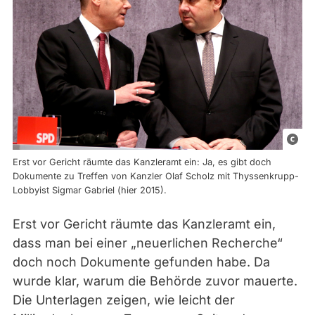
p
i
Erst vor Gericht räumte das Kanzleramt ein: Ja, es gibt doch
c
Dokumente zu Treffen von Kanzler Olaf Scholz mit Thyssenkrupp-
Lobbyist Sigmar Gabriel (hier 2015).
t
u
Erst vor Gericht räumte das Kanzleramt ein,
r
dass man bei einer „neuerlichen Recherche“
e
doch noch Dokumente gefunden habe. Da
a
wurde klar, warum die Behörde zuvor mauerte.
l
Die Unterlagen zeigen, wie leicht der
l