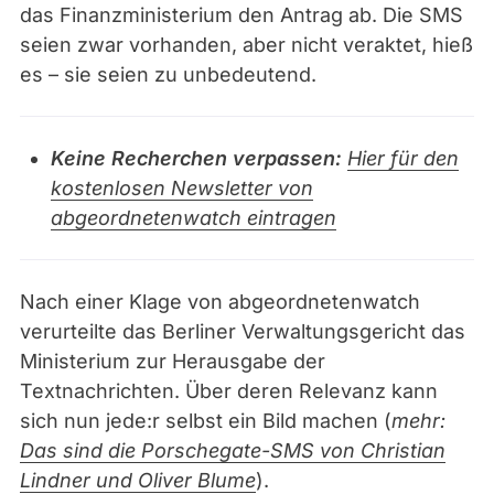
l
das Finanzministerium den Antrag ab. Die SMS
l
seien zwar vorhanden, aber nicht veraktet, hieß
i
es – sie seien zu unbedeutend.
a
n
c
Keine Recherchen verpassen:
Hier für den
e
kostenlosen Newsletter von
/
abgeordnetenwatch eintragen
F
l
Nach einer Klage von abgeordnetenwatch
a
verurteilte das Berliner Verwaltungsgericht das
s
Ministerium zur Herausgabe der
h
Textnachrichten. Über deren Relevanz kann
p
sich nun jede:r selbst ein Bild machen (
mehr:
i
Das sind die Porschegate-SMS von Christian
c
Lindner und Oliver Blume
).
|