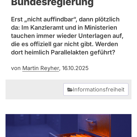
Bundesregierung
Bremen
Hamburg
Hessen
Erst „nicht auffindbar“, dann plötzlich
Mecklenburg-Vorpommern
da: Im Kanzleramt und in Ministerien
Niedersachsen
tauchen immer wieder Unterlagen auf,
Nordrhein-Westfalen
Rheinland-Pfalz
die es offiziell gar nicht gibt. Werden
Saarland
dort heimlich Parallelakten geführt?
Sachsen
Sachsen-Anhalt
Sachsen-Anhalt
von
Martin Reyher
, 16.10.2025
Schleswig-Holstein
Thüringen
Informationsfreiheit
Archiv
Über uns
Spenden