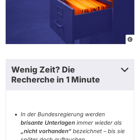
K
I
-
g
Wenig Zeit? Die
e
Recherche in 1 Minute
n
e
r
i
In der Bundesregierung werden
e
brisante Unterlagen
immer wieder als
r
„nicht vorhanden“
bezeichnet – bis sie
t
später doch auftauchen.