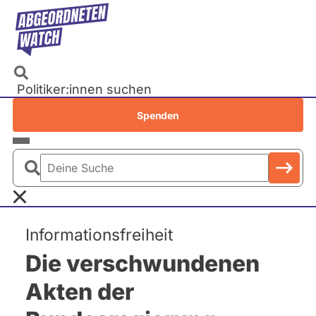
Direkt
zum
Inhalt
Politiker:innen suchen
Recherchen
Spenden
Petitionen
Parlamente
Deine
Bundestag
Suche
EU-Parlament
Informationsfreiheit
Landtage
Die verschwundenen
Baden-Württemberg
Bayern
Akten der
Berlin
Brandenburg