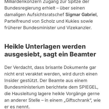
Milliardenkonzern Zugang zur Spitze der
i
Bundesregierung erhielt – über seinen
a
damaligen Aufsichtsratschef
Sigmar Gabriel
,
n
Parteifreund von Scholz und Kukies sowie
c
früherer Bundesminister und Vizekanzler.
e
/
r
Heikle Unterlagen werden
t
ausgesiebt, sagt ein Beamter
n
-
Der Verdacht, dass brisante Dokumente gar
r
nicht erst veraktet werden, wird durch einen
a
Insider gestützt. Der Beamte aus einem
d
Bundesministerium berichtete dem SPIEGEL,
i
die Hausleitung lagere heikle Vorgänge gerne
o
an anderer Stelle – in einem „Giftschrank“, wie
t
er es nennt
.