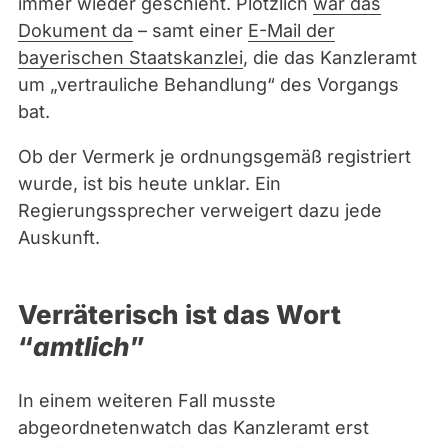
immer wieder geschieht. Plötzlich
war das
o
Dokument da
– samt einer
E-Mail der
t
bayerischen Staatskanzlei
, die das Kanzleramt
a
um „vertrauliche Behandlung“ des Vorgangs
b
bat.
g
e
Ob der Vermerk je ordnungsgemäß registriert
o
wurde, ist bis heute unklar. Ein
r
Regierungssprecher verweigert dazu jede
d
Auskunft.
n
e
Verräterisch ist das Wort
t
e
“
amtlich
”
n
w
In einem weiteren Fall musste
a
abgeordnetenwatch das Kanzleramt erst