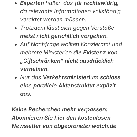
Experten
halten das für
rechtswidrig
,
a
da relevante Informationen vollständig
t
veraktet werden müssen.
c
Trotzdem lässt sich gegen Verstöße
h
meist nicht gerichtlich vorgehen
.
n
Auf Nachfrage wollten Kanzleramt und
a
mehrere Ministerien
die Existenz von
c
„Giftschränken“ nicht ausdrücklich
h
verneinen
.
b
Nur das
Verkehrsministerium
schloss
e
eine parallele Aktenstruktur explizit
a
aus
.
r
b
Keine Recherchen mehr verpassen:
e
Abonnieren Sie hier den kostenlosen
i
Newsletter von abgeordnetenwatch.de
t
e