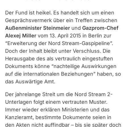
/
d
Der Fund ist heikel. Es handelt sich um einen
p
Gesprächsvermerk über ein Treffen zwischen
a
Außenminister Steinmeier
und
Gazprom-Chef
|
Alexej Miller
vom 13. April 2015 in Berlin zur
W
“Erweiterung der Nord Stream-Gaspipeline”.
o
Doch der Inhalt bleibt unter Verschluss. Die
l
Herausgabe des als vertraulich eingestuften
f
Dokuments könne “nachteilige Auswirkungen
g
auf die internationalen Beziehungen” haben, so
a
das Auswärtige Amt.
n
g
Der jahrelange Streit um die Nord Stream 2-
K
Unterlagen folgt einem vertrauten Muster.
u
Immer wieder erklären Ministerien und das
m
Kanzleramt, bestimmte Dokumente seien in
m
den Akten nicht auffindbar – bis sie später doch