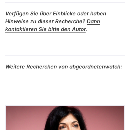
r
g
Verfügen Sie über Einblicke oder haben
(
Hinweise zu dieser Recherche?
Dann
B
kontaktieren Sie bitte den Autor
.
l
u
m
e
)
Weitere Recherchen von abgeordnetenwatch:
,
M
o
n
t
a
g
e