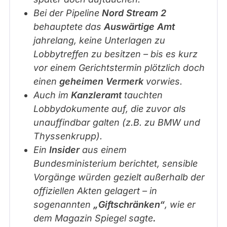
/
Bei der Pipeline
Nord Stream 2
v
behauptete das
Auswärtige Amt
o
jahrelang, keine Unterlagen zu
n
Lobbytreffen zu besitzen – bis es kurz
a
vor einem Gerichtstermin plötzlich doch
b
einen
geheimen Vermerk
vorwies.
g
Auch im
Kanzleramt
tauchten
e
Lobbydokumente auf, die zuvor als
o
unauffindbar galten (z.B. zu BMW und
r
Thyssenkrupp).
d
Ein
Insider
aus einem
n
Bundesministerium berichtet, sensible
e
Vorgänge würden gezielt außerhalb der
t
offiziellen Akten gelagert – in
e
sogenannten
„Giftschränken“
, wie er
n
dem Magazin Spiegel sagte
.
w