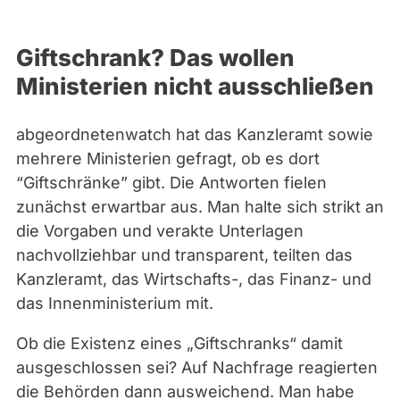
J
e
Giftschrank? Das wollen
n
Ministerien nicht ausschließen
s
K
abgeordnetenwatch hat das Kanzleramt sowie
r
mehrere Ministerien gefragt, ob es dort
i
“Giftschränke” gibt. Die Antworten fielen
c
zunächst erwartbar aus. Man halte sich strikt an
k
die Vorgaben und verakte Unterlagen
(
nachvollziehbar und transparent, teilten das
L
Kanzleramt, das Wirtschafts-, das Finanz- und
i
das Innenministerium mit.
n
d
Ob die Existenz eines „Giftschranks“ damit
n
ausgeschlossen sei? Auf Nachfrage reagierten
e
die Behörden dann ausweichend. Man habe