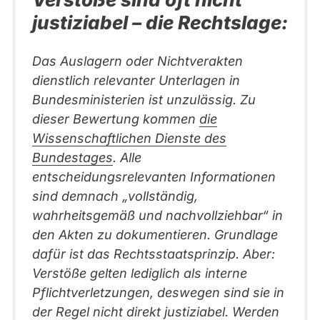
c
justiziabel – die Rechtslage:
k
b
Das Auslagern oder Nichtverakten
e
dienstlich relevanter Unterlagen in
c
Bundesministerien ist unzulässig. Zu
h
dieser Bewertung kommen
die
e
Wissenschaftlichen Dienste des
r
Bundestages
. Alle
entscheidungsrelevanten Informationen
sind demnach „vollständig,
wahrheitsgemäß und nachvollziehbar“ in
den Akten zu dokumentieren. Grundlage
dafür ist das Rechtsstaatsprinzip. Aber:
Verstöße gelten lediglich als interne
Pflichtverletzungen, deswegen sind sie in
der Regel nicht direkt justiziabel. Werden