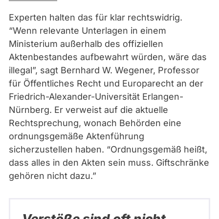
e
l
Experten halten das für klar rechtswidrig.
e
“Wenn relevante Unterlagen in einem
n
Ministerium außerhalb des offiziellen
o
Aktenbestandes aufbewahrt würden, wäre das
r
illegal”, sagt Bernhard W. Wegener, Professor
d
für Öffentliches Recht und Europarecht an der
|
Friedrich-Alexander-Universität Erlangen-
r
Nürnberg. Er verweist auf die aktuelle
t
Rechtsprechung, wonach Behörden eine
n
ordnungsgemäße Aktenführung
,
sicherzustellen haben. “Ordnungsgemäß heißt,
p
dass alles in den Akten sein muss. Giftschränke
a
gehören nicht dazu.”
t
r
i
Verstöße sind oft nicht