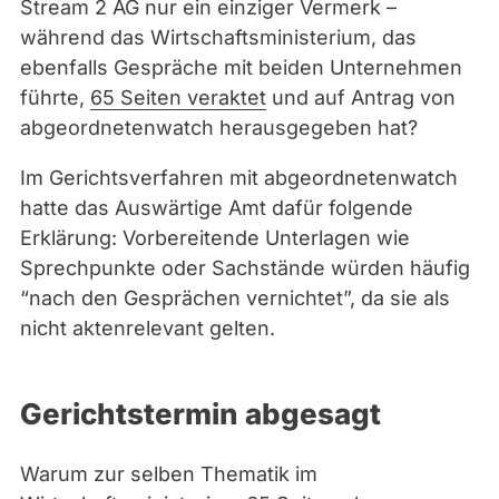
Stream 2 AG nur ein einziger Vermerk –
e
während das Wirtschaftsministerium, das
/
ebenfalls Gespräche mit beiden Unternehmen
A
führte,
65 Seiten veraktet
und auf Antrag von
S
abgeordnetenwatch herausgegeben hat?
S
O
Im Gerichtsverfahren mit abgeordnetenwatch
C
hatte das Auswärtige Amt dafür folgende
I
Erklärung: Vorbereitende Unterlagen wie
A
Sprechpunkte oder Sachstände würden häufig
T
“nach den Gesprächen vernichtet”, da sie als
E
nicht aktenrelevant gelten.
D
P
R
Gerichtstermin abgesagt
E
S
Warum zur selben Thematik im
S