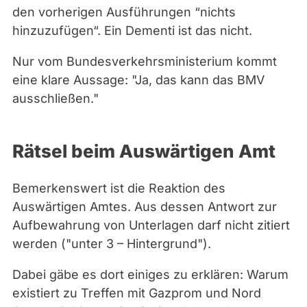
r
den vorherigen Ausführungen “nichts
)
hinzuzufügen“. Ein Dementi ist das nicht.
,
p
Nur vom Bundesverkehrsministerium kommt
i
eine klare Aussage: "Ja, das kann das BMV
c
ausschließen."
t
u
Rätsel beim Auswärtigen Amt
r
e
a
Bemerkenswert ist die Reaktion des
l
Auswärtigen Amtes. Aus dessen Antwort zur
l
Aufbewahrung von Unterlagen darf nicht zitiert
i
werden ("unter 3 – Hintergrund").
a
Dabei gäbe es dort einiges zu erklären: Warum
n
existiert zu Treffen mit Gazprom und Nord
c