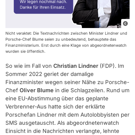
F
o
Nicht veraktet: Die Textnachrichten zwischen Minister Lindner und
t
Porsche-Chef Blume seien zu unbedeutend, behauptete das
Finanzministerium. Erst durch eine Klage von abgeordnetenwatch
o
wurden sie öffentlich.
s
:
So wie im Fall von
Christian Lindner
(FDP). Im
p
Sommer 2022 geriet der damalige
i
Finanzminister wegen seiner Nähe zu Porsche-
c
Chef
Oliver Blume
in die Schlagzeilen. Rund um
t
eine EU-Abstimmung über das geplante
u
Verbrenner-Aus hatte sich der erklärte
r
Porschefan Lindner mit dem Autolobbyisten per
e
SMS ausgetauscht. Als abgeordnetenwatch
a
Einsicht in die Nachrichten verlangte, lehnte