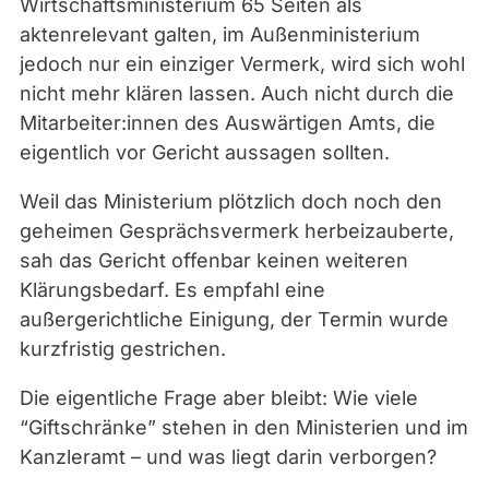
Wirtschaftsministerium 65 Seiten als
|
aktenrelevant galten, im Außenministerium
M
jedoch nur ein einziger Vermerk, wird sich wohl
o
nicht mehr klären lassen. Auch nicht durch die
r
Mitarbeiter:innen des Auswärtigen Amts, die
i
eigentlich vor Gericht aussagen sollten.
t
Weil das Ministerium plötzlich doch noch den
z
geheimen Gesprächsvermerk herbeizauberte,
F
sah das Gericht offenbar keinen weiteren
r
Klärungsbedarf. Es empfahl eine
a
außergerichtliche Einigung, der Termin wurde
n
kurzfristig gestrichen.
k
e
Die eigentliche Frage aber bleibt: Wie viele
n
“Giftschränke” stehen in den Ministerien und im
b
Kanzleramt – und was liegt darin verborgen?
e