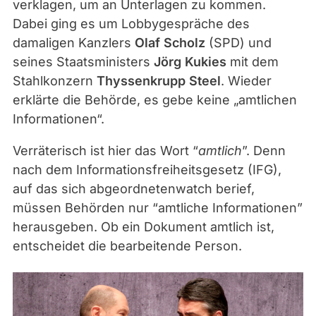
t
verklagen, um an Unterlagen zu kommen.
c
Dabei ging es um Lobbygespräche des
h
damaligen Kanzlers
Olaf Scholz
(SPD) und
seines Staatsministers
Jörg Kukies
mit dem
Stahlkonzern
Thyssenkrupp Steel
. Wieder
erklärte die Behörde, es gebe keine „amtlichen
Informationen“.
Verräterisch ist hier das Wort “
amtlich
”. Denn
nach dem Informationsfreiheitsgesetz (IFG),
auf das sich abgeordnetenwatch berief,
müssen Behörden nur “amtliche Informationen”
herausgeben. Ob ein Dokument amtlich ist,
entscheidet die bearbeitende Person.