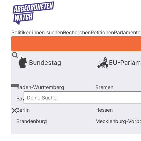
Direkt
zum
Inhalt
Politiker:innen suchen
Recherchen
Petitionen
Parlamente
Bundestag
EU-Parlam
Baden-Württemberg
Bremen
Bayern
Hamburg
Deine
Berlin
Hessen
Suche
Startseite
Frage stellen
Ulrike Müller
Brandenburg
Mecklenburg-Vor