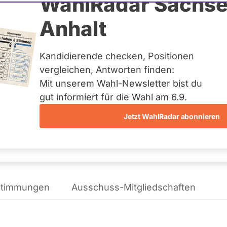
ler
WahlRadar Sachse
Anhalt
Kandidierende checken, Positionen
te:
Wahlkreisliste Schwaben
vergleichen, Antworten finden:
Mit unserem Wahl-Newsletter bist du
gut informiert für die Wahl am 6.9.
Jetzt WahlRadar abonnieren
WAHLKAMPFPOSITIONEN
VON ULRIKE MÜLLER
stimmungen
Ausschuss-Mitgliedschaften