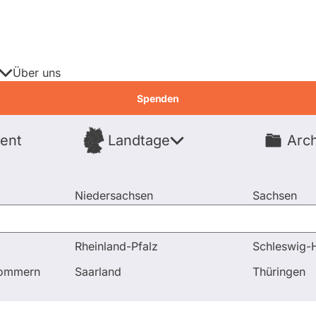
Über uns
Spenden
ent
Landtage
Arch
Spenden
Niedersachsen
Sachsen
Nordrhein-Westfalen
Sachsen-An
Rheinland-Pfalz
Schleswig-H
pommern
Saarland
Thüringen