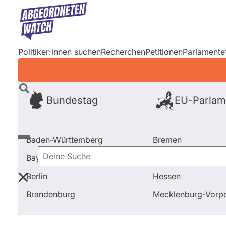
Direkt
zum
Inhalt
Politiker:innen suchen
Recherchen
Petitionen
Parlamente
Bundestag
EU-Parlam
Baden-Württemberg
Bremen
Bayern
Hamburg
Deine
Berlin
Hessen
Suche
Startseite
Frage stellen
Tobias Teich
Brandenburg
Mecklenburg-Vor