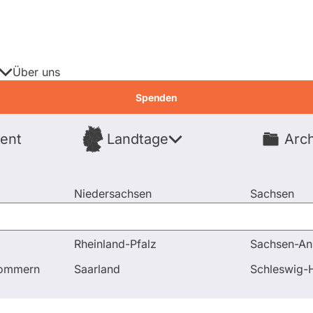
Über uns
Spenden
ent
Landtage
Arch
Spenden
Niedersachsen
Sachsen
Nordrhein-Westfalen
Sachsen-An
Rheinland-Pfalz
Sachsen-An
pommern
Saarland
Schleswig-H