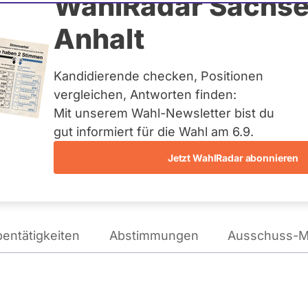
ich
WahlRadar Sachse
Anhalt
tag
Kandidierende checken, Positionen
te:
Landesliste Bayern
vergleichen, Antworten finden:
Mit unserem Wahl-Newsletter bist du
gut informiert für die Wahl am 6.9.
Wie tickt Tobias Teich?
Jetzt WahlRadar abonnieren
entätigkeiten
Abstimmungen
Ausschuss-Mi