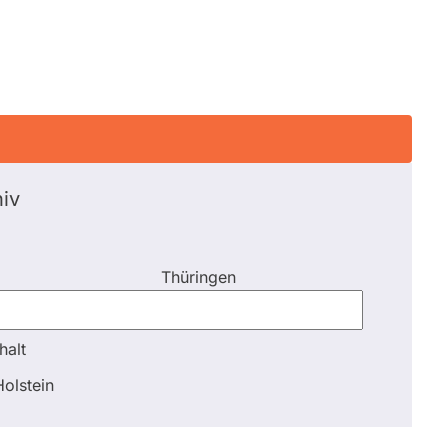
iv
Thüringen
halt
halt
olstein
Schli