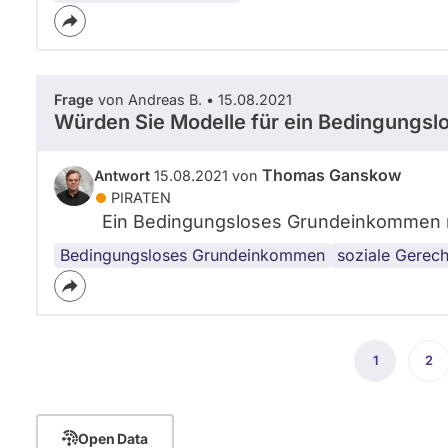
Frage
von Andreas B. • 15.08.2021
Würden Sie Modelle für ein Bedingungs
Thomas Ganskow
Antwort
15.08.2021 von
PIRATEN
Ein Bedingungsloses Grundeinkommen mu
Bedingungsloses Grundeinkommen
soziale Gerech
Seitennummerierung
1
Aktuelle
2
Sei
Seite
Open Data