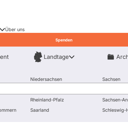
Über uns
Spenden
ent
Landtage
Arch
Spenden
Niedersachsen
Sachsen
Nordrhein-Westfalen
Sachsen-An
Rheinland-Pfalz
Sachsen-An
n und Antworten
pommern
Saarland
Schleswig-H