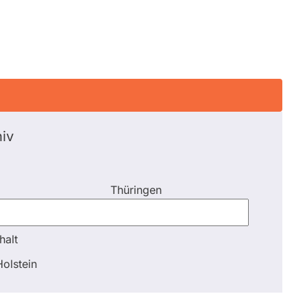
iv
Thüringen
halt
halt
olstein
Schli