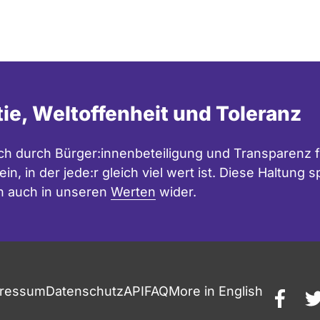
tie, Weltoffenheit und Toleranz
h durch Bürger:innenbeteiligung und Transparenz f
in, in der jede:r gleich viel wert ist. Diese Haltung
n auch in unseren
Werten
wider.
ressum
Datenschutz
API
FAQ
More in English
faceb
t