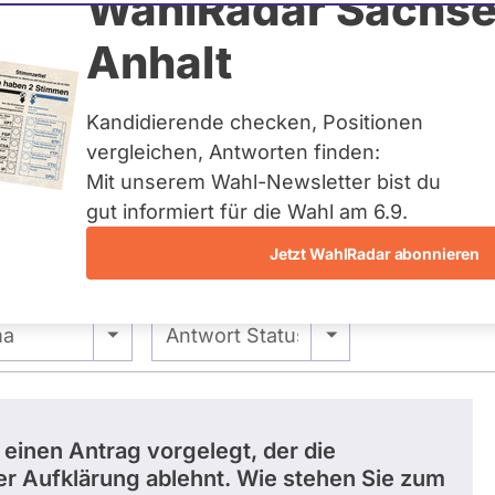
Ganskow
WahlRadar Sachse
Anhalt
uelles und kein zukünftiges
idatur auf Landes-, Bundes-
ndidaturen über eine
Kandidierende checken, Positionen
t erfasst.
vergleichen, Antworten finden:
Mit unserem Wahl-Newsletter bist du
gut informiert für die Wahl am 6.9.
Jetzt WahlRadar abonnieren
 -
- Alle -
ma
Antwort Status
einen Antrag vorgelegt, der die
er Aufklärung ablehnt. Wie stehen Sie zum