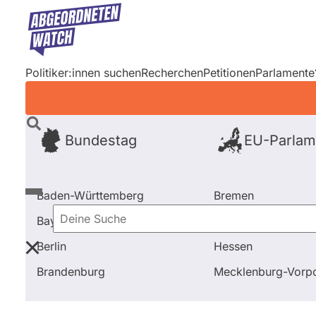
Direkt
zum
Inhalt
Politiker:innen suchen
Recherchen
Petitionen
Parlamente
Bundestag
EU-Parlam
Baden-Württemberg
Bremen
Bayern
Hamburg
Deine
Berlin
Hessen
Suche
Startseite
Frage stellen
Thomas Ganskow
Frage
Brandenburg
Mecklenburg-Vor