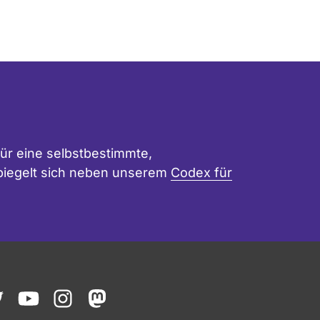
ür eine selbstbestimmte,
 spiegelt sich neben unserem
Codex für
ook
witter
youtube
instagram
mastodon