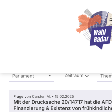
Thomas 
PIRATEN
Dieser Politiker hat kein akt
Mandat und keine Direktand
oder EU-Ebene. Mögliche Ka
Wahlliste werden bei uns nich
C
C
0
Primäre
Übersicht
Fragen und Antworten
Reiter
Zeitraum
- Alle -
- Alle
Parlament
The
Frage
von Carsten M. • 15.02.2025
Mit der Drucksache 20/14717 hat die AFD 
Finanzierung & Existenz von frühkindlich