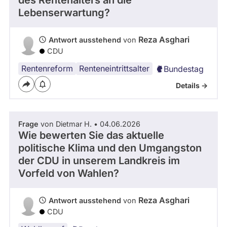
des Rentenalters an die
h
Kandidaturen
Lebenserwartung?
a
und
Mandaten
r
werden
i
Reza Asghari
Antwort ausstehend
von
nicht
i
berücksichtigt.
CDU
s
t
Rentenreform
Renteneintrittsalter
Bundestag
a
Details ->
m
1
0
.
Frage
von Dietmar H. • 04.06.2026
0
Wie bewerten Sie das aktuelle
6
politische Klima und den Umgangston
.
der CDU in unserem Landkreis im
2
Vorfeld von Wahlen?
0
2
5
Reza Asghari
Antwort ausstehend
von
f
CDU
ü