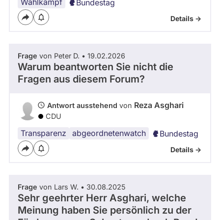
r
Wahlkampf
Bundestag
H
Details ->
e
n
n
i
Frage
von Peter D. • 19.02.2026
n
Warum beantworten Sie nicht die
g
Fragen aus diesem Forum?
O
t
t
Reza Asghari
Antwort ausstehend
von
e
CDU
i
Transparenz
abgeordnetenwatch
Bundestag
n
d
Details ->
e
n
B
u
Frage
von Lars W. • 30.08.2025
Sehr geehrter Herr Asghari, welche
n
d
Meinung haben Sie persönlich zu der
e