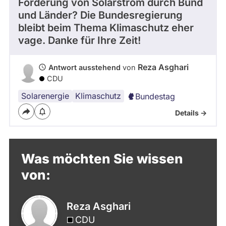
Förderung von Solarstrom durch Bund
s
und Länder? Die Bundesregierung
t
bleibt beim Thema Klimaschutz eher
a
vage. Danke für Ihre Zeit!
g
n
a
Reza Asghari
Antwort ausstehend
von
c
CDU
h
g
Solarenergie
Klimaschutz
Bundestag
e
Details ->
r
ü
c
k
Was möchten Sie wissen
t
.
von:
Reza Asghari
CDU