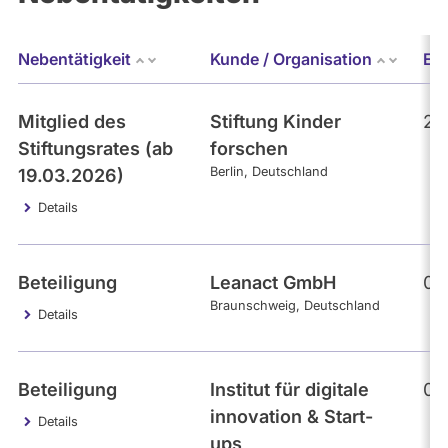
Nebentätigkeit
Kunde / Organisation
Er
Mitglied des
Stiftung Kinder
27
Stiftungsrates (ab
forschen
Berlin
Deutschland
19.03.2026)
Details
Beteiligung
Leanact GmbH
09
Braunschweig
Deutschland
Details
Beteiligung
Institut für digitale
09
innovation & Start-
Details
ups