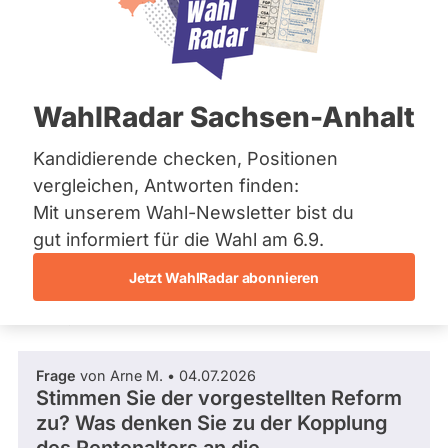
CDU
Bremen
Hamburg
Mandat
Abgeordneter Bundestag 2025 - 2029
Hessen
gewonnen
Mecklenburg-Vorpommern
über
Niedersachsen
1
/ 7
Nachgerückt
WahlRadar Sachsen-Anhalt
Nordrhein-Westfalen
Wahlkreis
Rheinland-Pfalz
14 %
Salzgitter –
Fragen beantwortet
Saarland
Kandidierende checken, Positionen
Es
Wolfenbüttel
Abgeordneter Bundestag
Sachsen
werden
vergleichen, Antworten finden:
Wahlliste
nur
Sachsen-Anhalt
Fragen
andesliste
Mit unserem Wahl-Newsletter bist du
Sachsen-Anhalt
Frage stellen
und
iedersachsen
Schleswig-Holstein
gut informiert für die Wahl am 6.9.
Antworten
istenposition
Thüringen
gezählt,
14
welche
Jetzt WahlRadar abonnieren
während
Archiv
Fragen und Antworten
R
aktueller
Kandidaturen
e
Über uns
und
z
Mandate
a
Frage
von Arne M. • 04.07.2026
gestellt
Spenden
A
Stimmen Sie der vorgestellten Reform
wurden.
Solche
s
zu? Was denken Sie zu der Kopplung
aus
g
vergangenen