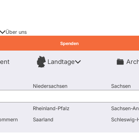
Über uns
Spenden
ent
Landtage
Arch
Spenden
Niedersachsen
Sachsen
Nordrhein-Westfalen
Sachsen-An
Rheinland-Pfalz
Sachsen-An
en und Antworten
Wollen Sie in Bayern die Wieder Inbet
pommern
Saarland
Schleswig-H