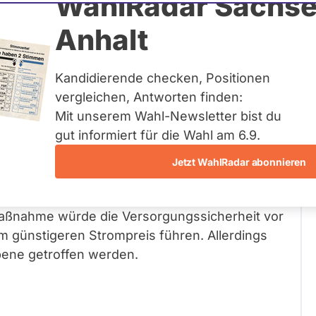
WahlRadar Sachse
2
/ 2
100 %
Anhalt
Fragen beantwortet
Kandidierende checken, Positionen
vergleichen, Antworten finden:
Mit unserem Wahl-Newsletter bist du
iebnahme eines AKW anstreben?
gut informiert für die Wahl am 6.9.
Jetzt WahlRadar abonnieren
e des AKW Isar 2 bzw. der drei zuletzt vom Netz
ßnahme würde die Versorgungssicherheit vor
m günstigeren Strompreis führen. Allerdings
ene getroffen werden.