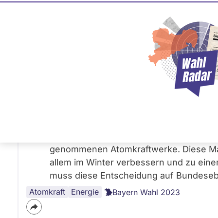
Patrick Grossmann
CSU
Frage
von Martin M. •
02.09.2023
Wollen Sie in Bayern die Wieder Inbetr
Patrick Grossmann
Antwort
04.09.2023
von
CSU
Ja, ich bin für die Wiederinbetriebnahm
genommenen Atomkraftwerke. Diese Ma
allem im Winter verbessern und zu eine
muss diese Entscheidung auf Bundeseb
Atomkraft
Energie
Bayern Wahl 2023