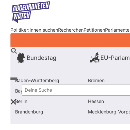
Direkt
zum
Inhalt
Politiker:innen suchen
Recherchen
Petitionen
Parlamente
Bundestag
EU-Parlam
Baden-Württemberg
Bremen
Bayern
Hamburg
Deine
Berlin
Hessen
Suche
Startseite
Frage stellen
Patrick Grossmann
Frag
Brandenburg
Mecklenburg-Vor