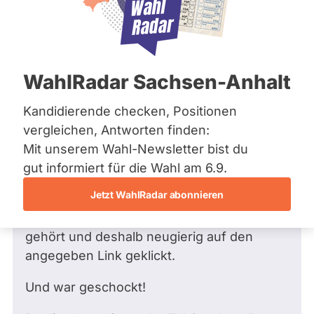
Bremen
Frage
Hamburg
Funkt
Hessen
Mecklenburg-Vorpommern
ist
Frage
von Sina B. •
16.11.2012
Niedersachsen
Frage an Michael Fuchs von
Sina B.
deakti
WahlRadar Sachsen-Anhalt
Nordrhein-Westfalen
bezüglich Gesellschaftspolitik, soziale
weil
Rheinland-Pfalz
Saarland
Gruppen
Kandidierende checken, Positionen
Micha
Sachsen
Sehr geehrter Herr Abgeordneter Dr. Fuchs
vergleichen, Antworten finden:
Fuch
Sachsen-Anhalt
Mit unserem Wahl-Newsletter bist du
zur
Sachsen-Anhalt
In einem Forum berichtete das
Schleswig-Holstein
gut informiert für die Wahl am 6.9.
Zeit
Thüringen
Forumsmitglied fxe1200 über einen Mann,
keine
Jetzt WahlRadar abonnieren
Herrn Gustl Mollath.
aktiv
Archiv
Ich hatte noch nie etwas von diesem Fall
Kandi
gehört und deshalb neugierig auf den
Über uns
hat.
angegeben Link geklickt.
Spenden
Und war geschockt!