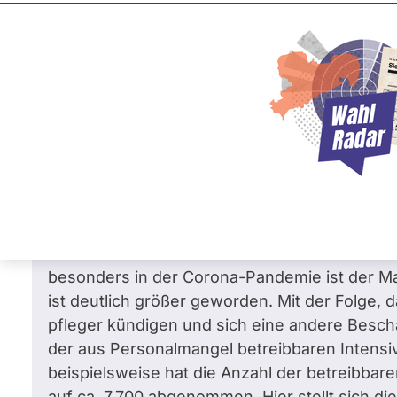
Martin Sträßer
0 %
CDU
Frage
von Stefan R. •
18.11.2021
Was hat das Land bisher unternommen, um 
krankenschwester attraktiver zu machen
Schon bei seinem Amtsantritt hat Bundesgesu
den Krankenhäusern thematisiert. Gerade auf 
deutlich. Hier war schon vor Corona ein deut
besonders in der Corona-Pandemie ist der Ma
ist deutlich größer geworden. Mit der Folge,
pfleger kündigen und sich eine andere Beschä
der aus Personalmangel betreibbaren Intensiv
beispielsweise hat die Anzahl der betreibbare
auf ca. 7.700 abgenommen. Hier stellt sich d