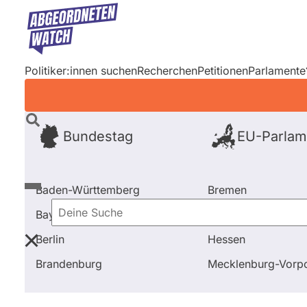
Direkt
zum
Inhalt
Politiker:innen suchen
Recherchen
Petitionen
Parlamente
Bundestag
EU-Parlam
Baden-Württemberg
Bremen
Bayern
Hamburg
Deine
Berlin
Hessen
Suche
Startseite
Frage stellen
Martin Sträßer
Fragen u
Brandenburg
Mecklenburg-Vor