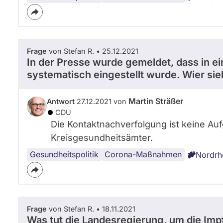
Virus
Frage
von Stefan R. • 25.12.2021
In der Presse wurde gemeldet, dass in e
systematisch eingestellt wurde. Wier si
Martin Sträßer
Antwort
27.12.2021 von
CDU
Die Kontaktnachverfolgung ist keine Au
Kreisgesundheitsämter.
Gesundheitspolitik
Corona-
NRW
Corona-Maßnahmen
Nordrh
Virus
Frage
von Stefan R. • 18.11.2021
Was tut die Landesregierung, um die Im