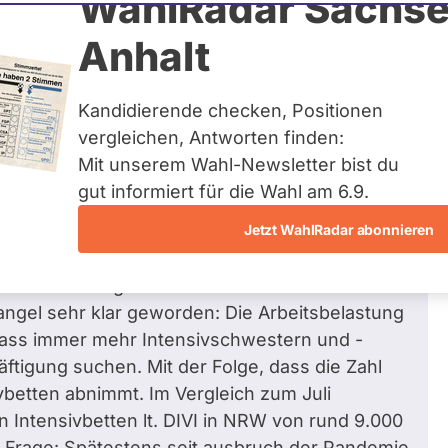
WahlRadar Sachse
0
/ 6
Zum 
Anhalt
Fragen beantwortet
Kandidierende checken, Positionen
vergleichen, Antworten finden:
Mit unserem Wahl-Newsletter bist du
die Arbeit als Intensivpfleger bzw. -
gut informiert für die Wahl am 6.9.
?
Jetzt WahlRadar abonnieren
ndheitsminitser Spahn der Pflegermangel in
den Intensivstationen ist dieser Mangel sehr
licher Handlungsdruck erkennbar. Und
ngel sehr klar geworden: Die Arbeitsbelastung
 dass immer mehr Intensivschwestern und -
ftigung suchen. Mit der Folge, dass die Zahl
betten abnimmt. Im Vergleich zum Juli
n Intensivbetten lt. DIVI in NRW von rund 9.000
ie Frage: Spätestens seit ausbruch der Pandemie