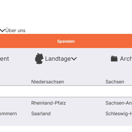
Über uns
Spenden
ent
Landtage
Arch
Spenden
Niedersachsen
Sachsen
Nordrhein-Westfalen
Sachsen-An
Rheinland-Pfalz
Sachsen-An
nd Antworten
Was hat das Land bisher unternommen, um di
pommern
Saarland
Schleswig-H