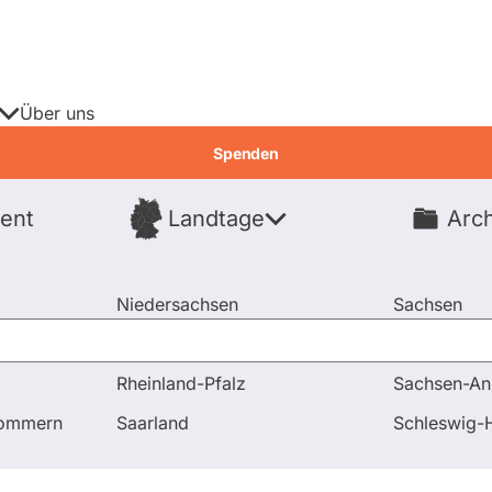
Über uns
Spenden
ent
Landtage
Arch
Spenden
Niedersachsen
Sachsen
Nordrhein-Westfalen
Sachsen-An
Rheinland-Pfalz
Sachsen-An
ragen und Antworten
Frage an Martin-Sebastian Abel bezü
pommern
Saarland
Schleswig-H