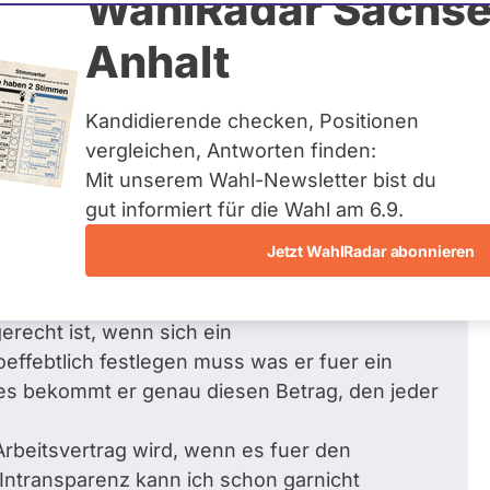
WahlRadar Sachse
Zum Profil
Anhalt
Kandidierende checken, Positionen
vergleichen, Antworten finden:
Mit unserem Wahl-Newsletter bist du
 Dr. S.
bezüglich Gesellschaftspolitik,
gut informiert für die Wahl am 6.9.
Jetzt WahlRadar abonnieren
 verstanden, deshalb wuerde ich gerne
recht ist, wenn sich ein
oeffebtlich festlegen muss was er fuer ein
ges bekommt er genau diesen Betrag, den jeder
Arbeitsvertrag wird, wenn es fuer den
Intransparenz kann ich schon garnicht