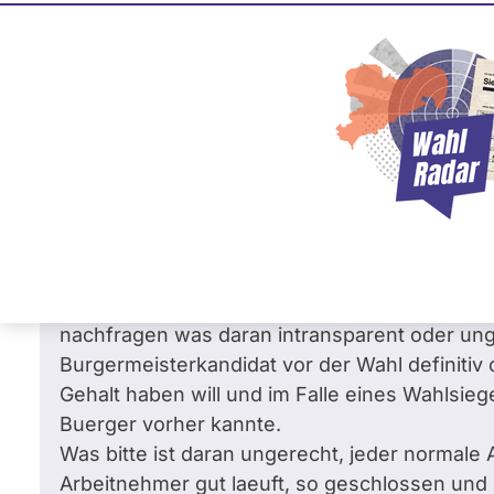
Martin-Sebastian Abel
BÜNDNIS 90/­DIE GRÜNEN
Frage
von Peter Dr. S. •
15.10.2015
Frage an Martin-Sebastian Abel von
Peter
soziale Gruppen
Sehr geehrter Herr Abel,
ich glaube Sie haben meinen Vorschlag nicht
nachfragen was daran intransparent oder unge
Burgermeisterkandidat vor der Wahl definitiv 
Gehalt haben will und im Falle eines Wahlsie
Buerger vorher kannte.
Was bitte ist daran ungerecht, jeder normale 
Arbeitnehmer gut laeuft, so geschlossen und 