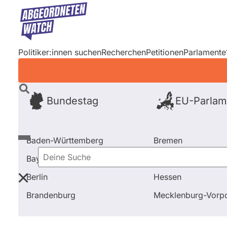
Direkt
zum
Inhalt
Politiker:innen suchen
Recherchen
Petitionen
Parlamente
Bundestag
EU-Parlam
Baden-Württemberg
Bremen
Bayern
Hamburg
Deine
Berlin
Hessen
Suche
Startseite
Frage stellen
Martin-Sebastian Abel
F
Brandenburg
Mecklenburg-Vor