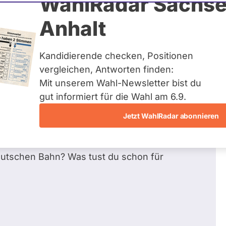
WahlRadar Sachse
20
/ 23
Zu
Anhalt
Fragen beantwortet
Kandidierende checken, Positionen
vergleichen, Antworten finden:
Mit unserem Wahl-Newsletter bist du
sdeckel, einem Verbot von Index-, und
gut informiert für die Wahl am 6.9.
zungen in der Förderungen von
tlingsrat?
Jetzt WahlRadar abonnieren
on Menschenrechte für alle Menschen und für
biete einschließlich der Ukraine und Israel
deutschen Bahn? Was tust du schon für