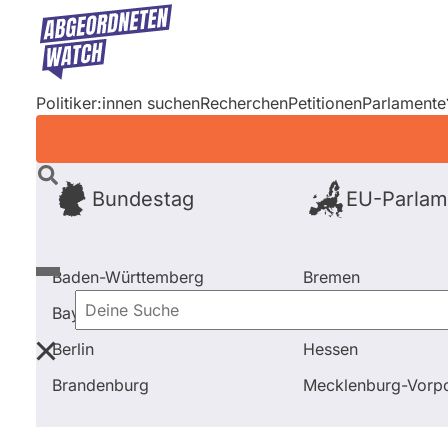
Direkt
zum
Inhalt
Politiker:innen suchen
Recherchen
Petitionen
Parlamente
Bundestag
EU-Parlam
Baden-Württemberg
Bremen
Bayern
Hamburg
Deine
Berlin
Hessen
Suche
Startseite
Frage stellen
Maren Kaminski
Fragen
Brandenburg
Mecklenburg-Vor