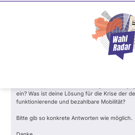
Maren Kaminski
87 %
Die Linke
Frage
von Kathrin A. •
08.02.2025
Was ist deine Position zu einem Mietprei
Staffelmieten? Und wie stehst du zu Kür
Organisationen wie Kargah und dem Flüch
Setzt du dich für bedingungslose Achtung v
einen Stopp von Waffenlieferungen in Kriegsge
ein? Was ist deine Lösung für die Krise der 
funktionierende und bezahlbare Mobilität?
Bitte gib so konkrete Antworten wie möglich.
Danke.