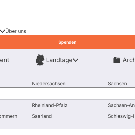
Über uns
Spenden
ent
Landtage
Arch
Spenden
Niedersachsen
Sachsen
Nordrhein-Westfalen
Sachsen-An
Rheinland-Pfalz
Sachsen-An
 und Antworten
Was ist deine Position zu einem Mietpreis
pommern
Saarland
Schleswig-H