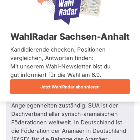
Bremen
Hamburg
Hessen
Mecklenburg-Vorpommern
Frage
von Sabo H. •
15.01.2009
Niedersachsen
Frage an Manfred Weber von
Sabo H.
WahlRadar Sachsen-Anhalt
Nordrhein-Westfalen
bezüglich Gesellschaftspolitik, soziale
Rheinland-Pfalz
Saarland
Gruppen
Kandidierende checken, Positionen
Sachsen
Sehr geehrter Herr Weber,
vergleichen, Antworten finden:
Sachsen-Anhalt
Mit unserem Wahl-Newsletter bist du
Sachsen-Anhalt
ich heiße Sabo Hanna, bin Aramäer und
Schleswig-Holstein
gut informiert für die Wahl am 6.9.
Thüringen
gehöre der syrisch-orthodoxen Kirche von
Jetzt WahlRadar abonnieren
Antiochien an. Desweiteren bin ich in Syriac
Archiv
Universal Alliance (SUA) für kulturelle
Angelegenheiten zuständig. SUA ist der
Über uns
Dachverband aller syrisch-aramäischen
Spenden
Föderationen weltweit. In Deutschland ist
die Föderation der Aramäer in Deutschland
(FASD) für die Belange der Aramäer