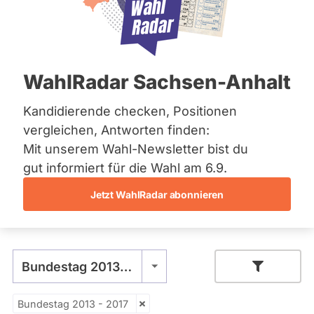
CDU
Bremen
e
Hamburg
Diese Politikerin hat kein aktuelles und kein
n
Hessen
zukünftiges Mandat und keine
c
Mecklenburg-Vorpommern
Direktandidatur auf Landes-, Bundes- oder
e
EU-Ebene. Mögliche Kandidaturen über eine
Niedersachsen
C
WahlRadar Sachsen-Anhalt
Wahlliste werden bei uns nicht erfasst.
Nordrhein-Westfalen
h
Rheinland-Pfalz
a
Saarland
Kandidierende checken, Positionen
p
Sachsen
e
vergleichen, Antworten finden:
Sachsen-Anhalt
Die Fragefunktion ist für diese Person
r
Mit unserem Wahl-Newsletter bist du
Sachsen-Anhalt
o
Nur
derzeit nicht aktiv.
Schleswig-Holstein
gut informiert für die Wahl am 6.9.
n
Politiker:innen
Thüringen
L
Jetzt WahlRadar abonnieren
mit
i
Primäre
Archiv
z
Fragen und Antworten
aktiven
e
Reiter
Kandidaturen
Über uns
n
oder
z
Bundestag 2013 - 2017
Spenden
C
Mandaten
C
können
B
Bundestag 2013 - 2017
Y
über
Zeitraum