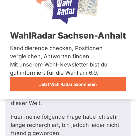
Bremen
Frage
Hamburg
Funkt
Hessen
Mecklenburg-Vorpommern
ist
Frage
von Frederik N. •
21.06.2016
Niedersachsen
Frage an Kristina Schröder von
deakti
WahlRadar Sachsen-Anhalt
Nordrhein-Westfalen
Frederik N.
bezüglich Recht
weil
Rheinland-Pfalz
Saarland
Kandidierende checken, Positionen
Guten Tag,
Kristi
Sachsen
vergleichen, Antworten finden:
Schrö
Sachsen-Anhalt
ich bin 18 Jahre alt und bin ein
Mit unserem Wahl-Newsletter bist du
zur
Sachsen-Anhalt
ueberzeugter Verfechter der Gerechtigkeit
Schleswig-Holstein
gut informiert für die Wahl am 6.9.
Zeit
Thüringen
zwischen Staat und Privatpersonen.
keine
Jetzt WahlRadar abonnieren
Ungern nehme ich Dinge einfach so hin,
aktiv
Archiv
sondern hinterfrage sehr gerne die Dinge
Kandi
dieser Welt.
Über uns
hat.
Spenden
Fuer meine folgende Frage habe ich sehr
lange recherchiert, bin jedoch leider nicht
fuendig geworden.