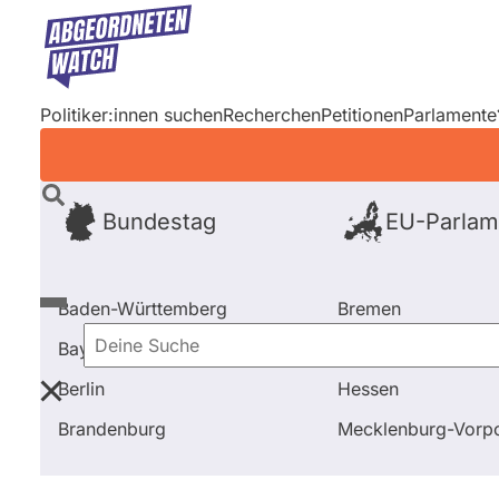
Direkt
zum
Inhalt
Politiker:innen suchen
Recherchen
Petitionen
Parlamente
Bundestag
EU-Parlam
Baden-Württemberg
Bremen
Bayern
Hamburg
Deine
Berlin
Hessen
Suche
Startseite
Frage stellen
Klaus Mack
Fragen und
Brandenburg
Mecklenburg-Vor