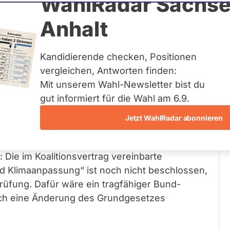
WahlRadar Sachse
 13
Zum Pr
Anhalt
n beantwortet
Kandidierende checken, Positionen
vergleichen, Antworten finden:
Mit unserem Wahl-Newsletter bist du
rag für eine Gemeinschaftsaufgabe
gut informiert für die Wahl am 6.9.
rt. Wie ist der Stand?
Jetzt WahlRadar abonnieren
: Die im Koalitionsvertrag vereinbarte
 Klimaanpassung“ ist noch nicht beschlossen,
Prüfung. Dafür wäre ein tragfähiger Bund-
uch eine Änderung des Grundgesetzes