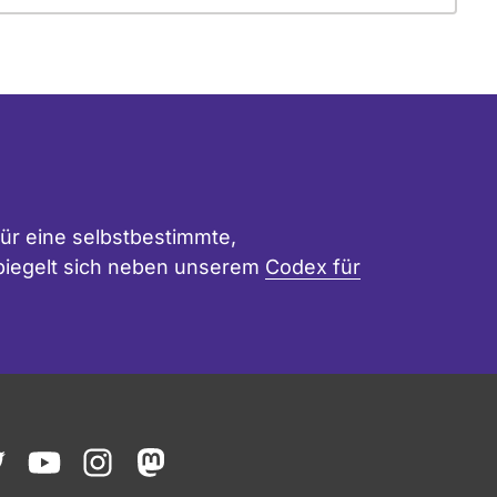
ür eine selbstbestimmte,
 spiegelt sich neben unserem
Codex für
ook
witter
youtube
instagram
mastodon