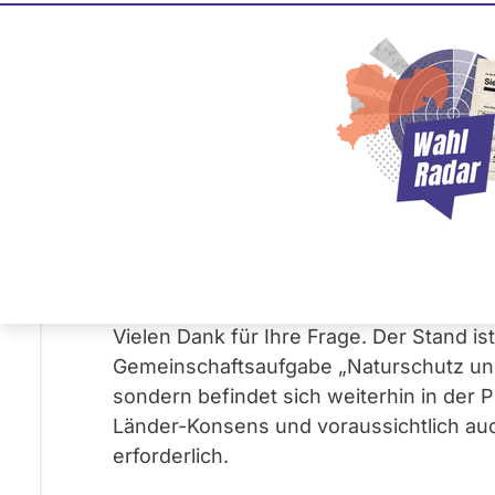
Klaus Mack
10
/
77 %
CDU
Frage
Frage
von Michaela Z. •
09.10.2025
Im Koalitionsvertrag wurde ein Prüfauft
Naturschutz und Klimaanpassung vereinba
Klaus Mack
Antwort
01.04.2026
von
CDU
Vielen Dank für Ihre Frage. Der Stand ist
Gemeinschaftsaufgabe „Naturschutz und
sondern befindet sich weiterhin in der 
Länder-Konsens und voraussichtlich a
erforderlich.