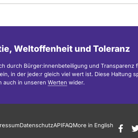
tie, Weltoffenheit und Toleranz
h durch Bürger:innenbeteiligung und Transparenz f
in, in der jede:r gleich viel wert ist. Diese Haltung
n auch in unseren
Werten
wider.
ressum
Datenschutz
API
FAQ
More in English
faceb
t