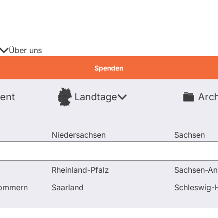
Über uns
Spenden
ent
Landtage
Arch
Spenden
Niedersachsen
Sachsen
Nordrhein-Westfalen
Sachsen-An
Rheinland-Pfalz
Sachsen-An
 Antworten
Im Koalitionsvertrag wurde ein Prüfauftrag für
pommern
Saarland
Schleswig-H