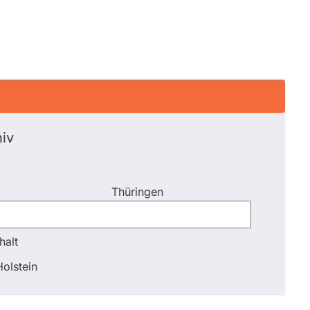
iv
Thüringen
halt
halt
olstein
Schli