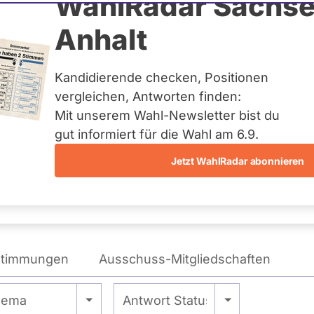
el
WahlRadar Sachse
N
Anhalt
GRÜNEN
Kandidierende checken, Positionen
te:
Landesliste
vergleichen, Antworten finden:
Mit unserem Wahl-Newsletter bist du
gut informiert für die Wahl am 6.9.
Jetzt WahlRadar abonnieren
WAHLKAMPFPOSITIONEN
VON KAYA KINKEL
stimmungen
Ausschuss-Mitgliedschaften
Alle -
- Alle -
hema
Antwort Status