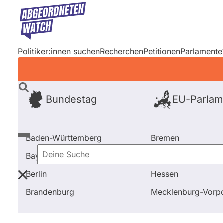
Direkt
zum
Inhalt
Politiker:innen suchen
Recherchen
Petitionen
Parlamente
Bundestag
EU-Parlam
Baden-Württemberg
Bremen
Bayern
Hamburg
Deine
Berlin
Hessen
Suche
Startseite
Frage stellen
Kaya Kinkel
Fragen und
Brandenburg
Mecklenburg-Vor