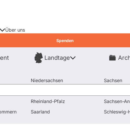
Über uns
Spenden
ent
Landtage
Arch
Spenden
Niedersachsen
Sachsen
Nordrhein-Westfalen
Sachsen-An
Rheinland-Pfalz
Sachsen-An
 Antworten
pommern
Saarland
Schleswig-H