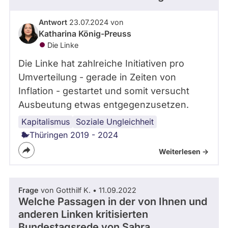
Antwort
23.07.2024 von
Katharina König-Preuss
Die Linke
Die Linke hat zahlreiche Initiativen pro
Umverteilung - gerade in Zeiten von
Inflation - gestartet und somit versucht
Ausbeutung etwas entgegenzusetzen.
Kapitalismus
Inflation
Sozialismus
DIE
Soziale Ungleichheit
LINKE
Thüringen 2019 - 2024
Weiterlesen ->
Frage
von Gotthilf K. • 11.09.2022
Welche Passagen in der von Ihnen und
anderen Linken kritisierten
Bundestagsrede von Sahra