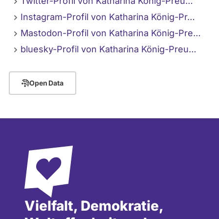
Twitter-Profil von Katharina König-Preu…
Engagiert bin ich in mehreren
Instagram-Profil von Katharina König-Pr…
antifaschistischen und antirassistischen
Vereinen und Initiativen.
Mastodon-Profil von Katharina König-Pre…
bluesky-Profil von Katharina König-Preu…
Open Data
Vielfalt, Demokratie,