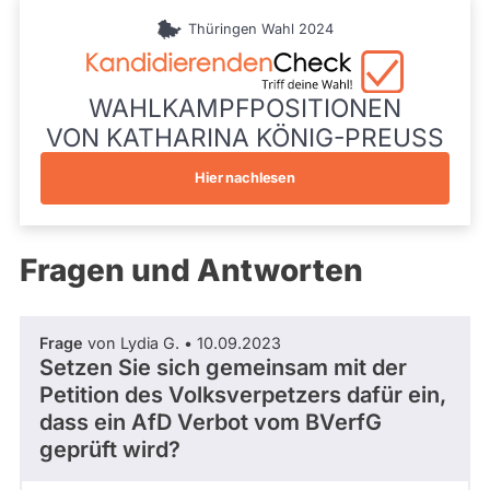
während
Personenstimmen
n
aktueller
Thüringen Wahl 2024
2956
g
Kandidaturen
Wahlliste
und
e
Landesliste
Mandate
r
Die Linke
gestellt
WAHLKAMPFPOSITIONEN
L
wurden.
Listenposition
a
VON KATHARINA KÖNIG-PREUSS
Solche
5
n
aus
d
vergangenen
Hier nachlesen
Kandidaturen
t
und
a
Mandaten
g
werden
Fragen und Antworten
,
nicht
F
berücksichtigt.
o
t
Frage
von Lydia G. • 10.09.2023
o
Setzen Sie sich gemeinsam mit der
g
Petition des Volksverpetzers dafür ein,
r
a
dass ein AfD Verbot vom BVerfG
f
geprüft wird?
:
P