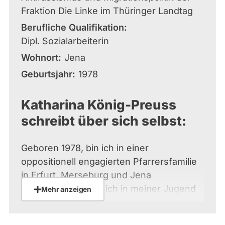
Fraktion Die Linke im Thüringer Landtag
Berufliche Qualifikation
Dipl. Sozialarbeiterin
Wohnort
Jena
Geburtsjahr
1978
Katharina König-Preuss
schreibt über sich selbst:
Geboren 1978, bin ich in einer
oppositionell engagierten Pfarrersfamilie
in Erfurt, Merseburg und Jena
aufgewachsen. Als ich in meiner Jugend
Mehr anzeigen
wahrnahm, dass Neonazis andere
Menschen angreifen und töten, begann