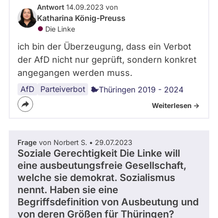
a
Antwort
14.09.2023 von
u
Katharina König-Preuss
l
Die Linke
-
P
ich bin der Überzeugung, dass ein Verbot
h
der AfD nicht nur geprüft, sondern konkret
i
angegangen werden muss.
l
i
AfD
Parteiverbot
Thüringen 2019 - 2024
p
p
Weiterlesen ->
B
r
a
u
Frage
von Norbert S. • 29.07.2023
n
Soziale Gerechtigkeit Die Linke will
eine ausbeutungsfreie Gesellschaft,
welche sie demokrat. Sozialismus
nennt. Haben sie eine
Begriffsdefinition von Ausbeutung und
von deren Größen für Thüringen?