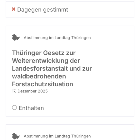
-
P
Dagegen gestimmt
h
i
l
i
Abstimmung im Landtag Thüringen
p
p
B
Thüringer Gesetz zur
r
Weiterentwicklung der
a
Landesforstanstalt und zur
u
waldbedrohenden
n
Forstschutzsituation
17. Dezember 2025
Enthalten
Abstimmung im Landtag Thüringen