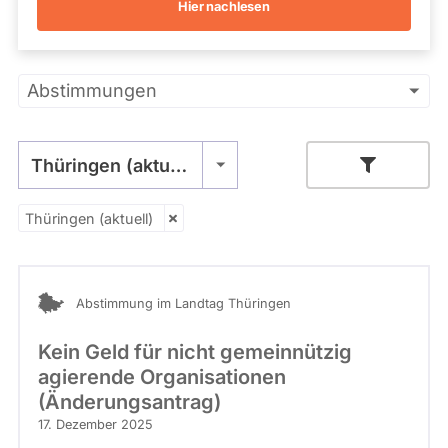
Hier nachlesen
r
Kandidaturen
und
L
Mandaten
a
werden
n
Primäre
nicht
Abstimmungen
d
berücksichtigt.
t
Reiter
a
g
Thüringen (aktuell)
,
F
o
Thüringen (aktuell)
- Alle -
Stimme
t
o
g
r
Abstimmung im Landtag Thüringen
a
f
Kein Geld für nicht gemeinnützig
:
P
agierende Organisationen
a
(Änderungsantrag)
u
17. Dezember 2025
l