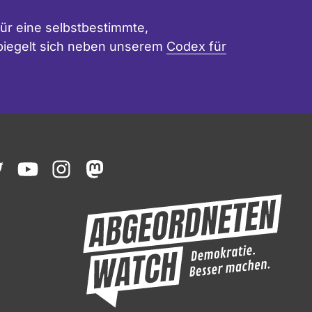
ür eine selbstbestimmte,
 spiegelt sich neben unserem
Codex für
ook
witter
youtube
instagram
mastodon