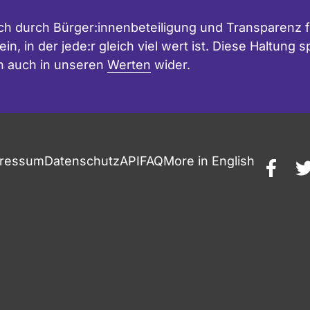
h durch Bürger:innenbeteiligung und Transparenz f
in, in der jede:r gleich viel wert ist. Diese Haltung
n auch in unseren
Werten
wider.
ressum
Datenschutz
API
FAQ
More in English
faceb
t