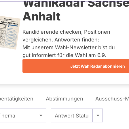
Karl Lauterbach
WahlRadar Sachse
Anhalt
tag
Kandidierende checken, Positionen
eis:
Leverkusen – Köln IV
vergleichen, Antworten finden:
Mit unserem Wahl-Newsletter bist du
gut informiert für die Wahl am 6.9.
Wie tickt Karl Lauterbach?
Jetzt WahlRadar abonnieren
entätigkeiten
Abstimmungen
Ausschuss-Mi
- Alle -
- Alle -
Thema
Antwort Status