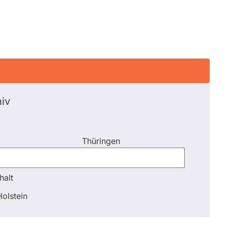
iv
Thüringen
halt
halt
olstein
Schli