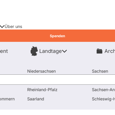
Über uns
Spenden
ent
Landtage
Arch
Spenden
Niedersachsen
Sachsen
Nordrhein-Westfalen
Sachsen-An
Rheinland-Pfalz
Sachsen-An
und Antworten
pommern
Saarland
Schleswig-H