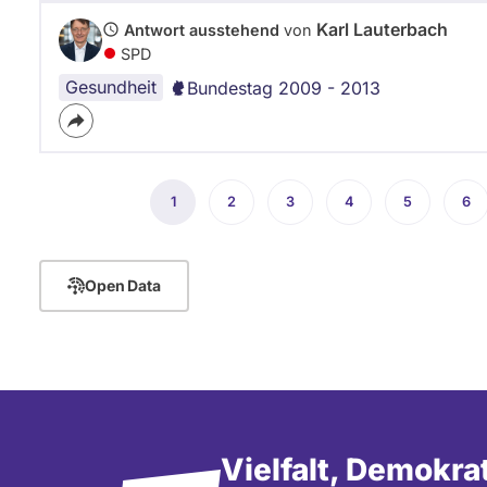
Karl Lauterbach
Antwort ausstehend
von
SPD
Gesundheit
Bundestag 2009 - 2013
Seitennummerierung
1
Aktuelle
2
Seite
3
Seite
4
Seite
5
Seite
6
Sei
Seite
Open Data
Vielfalt, Demokra