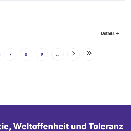
Details ->
te
7
Seite
8
Seite
9
Seite
…
Nächste
Letzte
Seite
Seite
tie, Weltoffenheit und Toleranz