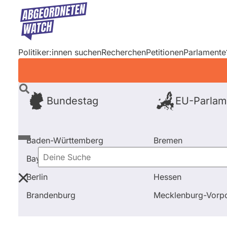
Direkt
zum
Inhalt
Politiker:innen suchen
Recherchen
Petitionen
Parlamente
Bundestag
EU-Parlam
Baden-Württemberg
Bremen
Bayern
Hamburg
Deine
Berlin
Hessen
Suche
Startseite
Frage stellen
Karl Lauterbach
Fragen 
Brandenburg
Mecklenburg-Vor