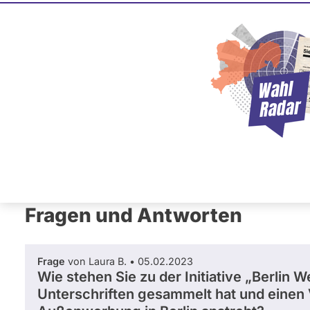
Julia Sch
BÜNDNIS 90/­DIE GRÜNE
Diese Politikerin hat kein ak
Mandat und keine Direktand
oder EU-Ebene. Mögliche Ka
Wahlliste werden bei uns nich
Primäre
Übersicht
Fragen und Antworten
Reiter
Fragen und Antworten
Frage
von Laura B. • 05.02.2023
Wie stehen Sie zu der Initiative „Berlin W
Unterschriften gesammelt hat und einen