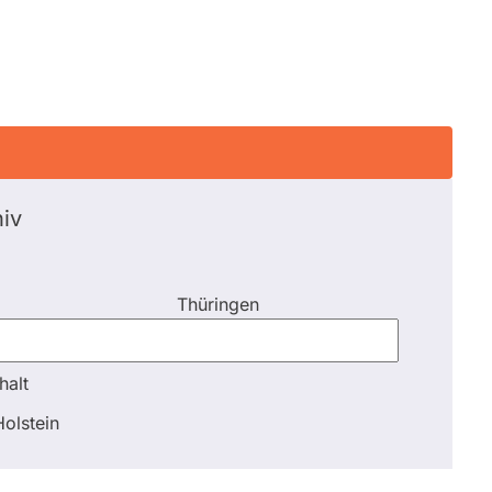
iv
Thüringen
halt
halt
olstein
Schli