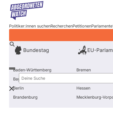
Direkt
zum
Inhalt
Politiker:innen suchen
Recherchen
Petitionen
Parlamente
Bundestag
EU-Parlam
Baden-Württemberg
Bremen
Bayern
Hamburg
Deine
Berlin
Hessen
Suche
Startseite
Frage stellen
Julia Scharf
Brandenburg
Mecklenburg-Vor