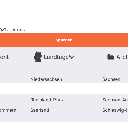
Über uns
Spenden
ent
Landtage
Arch
Spenden
Niedersachsen
Sachsen
Nordrhein-Westfalen
Sachsen-An
Rheinland-Pfalz
Sachsen-An
pommern
Saarland
Schleswig-H