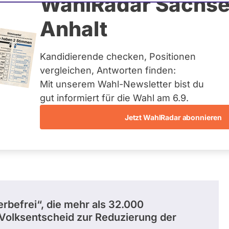
arf
WahlRadar Sachse
N
Anhalt
tuelles und kein zukünftiges
idatur auf Landes-, Bundes-
ndidaturen über eine
Kandidierende checken, Positionen
t erfasst.
vergleichen, Antworten finden:
Mit unserem Wahl-Newsletter bist du
gut informiert für die Wahl am 6.9.
Jetzt WahlRadar abonnieren
erbefrei“, die mehr als 32.000
 Volksentscheid zur Reduzierung der