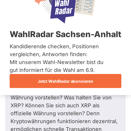
Bremen
Frage
Hamburg
Funkt
Hessen
Mecklenburg-Vorpommern
ist
Frage
von Linda F. •
18.02.2025
Niedersachsen
Können Sie sich Bitcoin als offizielle
deakti
WahlRadar Sachsen-Anhalt
Nordrhein-Westfalen
Währung neben einer Fiat-Währung
weil
Rheinland-Pfalz
Saarland
vorstellen? Was halten Sie von XRP?
Kandidierende checken, Positionen
Joan
Sachsen
Können Sie sich auch XRP als offizielle
vergleichen, Antworten finden:
Cotar
Sachsen-Anhalt
Währung vorstellen?
Mit unserem Wahl-Newsletter bist du
zur
Sachsen-Anhalt
Sehr geehrte Frau Cotar,
Schleswig-Holstein
gut informiert für die Wahl am 6.9.
Zeit
Thüringen
keine
Jetzt WahlRadar abonnieren
Können Sie sich Bitcoin als offizielle
aktiv
Archiv
Währung neben einer staatlichen Fiat-
Kandi
Währung vorstellen? Was halten Sie von
Über uns
hat.
XRP? Können Sie sich auch XRP als
Spenden
offizielle Währung vorstellen? Denn
Kryptowährungen funktionieren dezentral,
ermöglichen schnelle Transaktionen