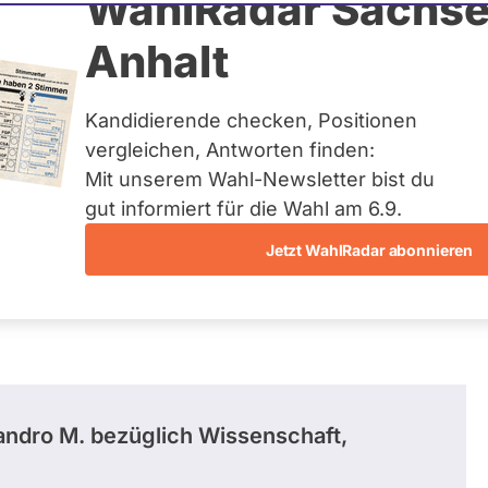
eper-von Heiden
WahlRadar Sachse
Anhalt
tuelles und kein zukünftiges
idatur auf Landes-, Bundes-
ndidaturen über eine
Kandidierende checken, Positionen
t erfasst.
vergleichen, Antworten finden:
Mit unserem Wahl-Newsletter bist du
gut informiert für die Wahl am 6.9.
Jetzt WahlRadar abonnieren
stimmungen
andro M.
bezüglich Wissenschaft,