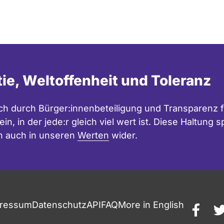
m Kuratorium der
uss Bildung,
bis 2006. Mitglied des
Westfalen der FDP 2002
tie, Weltoffenheit und Toleranz
ende und ehrenamtliche
h durch Bürger:innenbeteiligung und Transparenz f
g Bildung zur Förderung
in, in der jede:r gleich viel wert ist. Diese Haltung
n auch in unseren
Werten
wider.
lfgang-Döring-Stiftung.
rdrhein-Westfalen seit
ressum
Datenschutz
API
FAQ
More in English
faceb
t