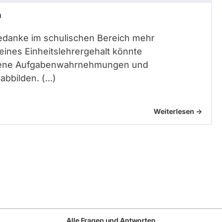
n
sgedanke im schulischen Bereich mehr
reines Einheitslehrergehalt könnte
iedene Aufgabenwahrnehmungen und
bbilden. (...)
Weiterlesen ->
Alle Fragen und Antworten