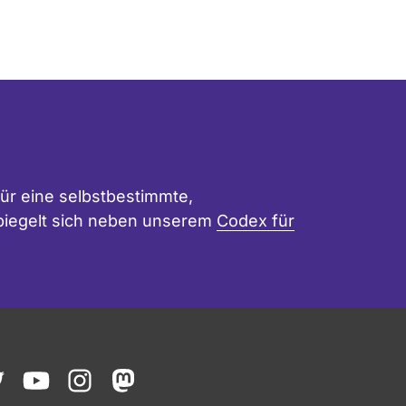
ür eine selbstbestimmte,
 spiegelt sich neben unserem
Codex für
ook
witter
youtube
instagram
mastodon