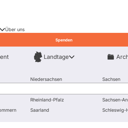
Über uns
Spenden
ent
Landtage
Arch
Spenden
Niedersachsen
Sachsen
Nordrhein-Westfalen
Sachsen-An
Rheinland-Pfalz
Sachsen-An
pommern
Saarland
Schleswig-H