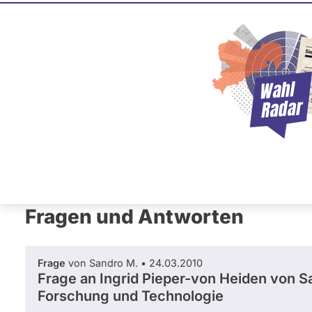
Ingrid Pi
FDP
Diese Politikerin hat kein ak
Mandat und keine Direktand
oder EU-Ebene. Mögliche Ka
Wahlliste werden bei uns nich
L
a
n
d
t
Primäre
a
Übersicht
Fragen und Antworten
Ab
g
Reiter
N
R
Fragen und Antworten
W
Frage
von Sandro M. • 24.03.2010
Frage an Ingrid Pieper-von Heiden von
S
Forschung und Technologie