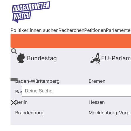
Direkt
zum
Inhalt
Politiker:innen suchen
Recherchen
Petitionen
Parlamente
Bundestag
EU-Parlam
Baden-Württemberg
Bremen
Bayern
Hamburg
Deine
Berlin
Hessen
Suche
Startseite
Frage stellen
Ingrid Pieper-von Heiden
Brandenburg
Mecklenburg-Vor