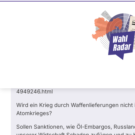
Inge Blask
2
/ 3
67 %
SPD
Fragen 
Frage
von Reinhard G. •
08.05.2022
Ministerpräsident Wüst fordert Waffenli
gegenüber Russland. Welche Meinung ha
Sehr geehrte Frau Blask,
rtl.de/cms/nrw-ministerpraesident-wuest-for
4949246.html
Wird ein Krieg durch Waffenlieferungen nich
Atomkrieges?
Sollen Sanktionen, wie Öl-Embargos, Russland 
unserer Wirtschaft Schaden zufügen und zu 