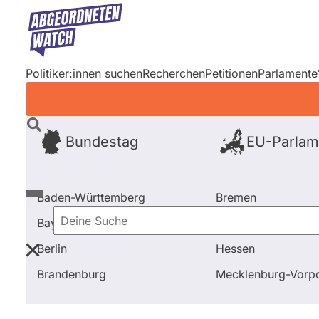
Direkt
zum
Inhalt
Politiker:innen suchen
Recherchen
Petitionen
Parlamente
Bundestag
EU-Parlam
Baden-Württemberg
Bremen
Bayern
Hamburg
Deine
Berlin
Hessen
Suche
Startseite
Frage stellen
Inge Blask
Fragen und A
Brandenburg
Mecklenburg-Vor