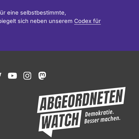
ür eine selbstbestimmte,
 spiegelt sich neben unserem
Codex für
ook
witter
youtube
instagram
mastodon