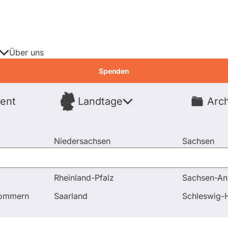
Über uns
Spenden
ent
Landtage
Arch
Spenden
Niedersachsen
Sachsen
Nordrhein-Westfalen
Sachsen-An
Rheinland-Pfalz
Sachsen-An
ntworten
Ministerpräsident Wüst fordert Waffenlieferungen
pommern
Saarland
Schleswig-H