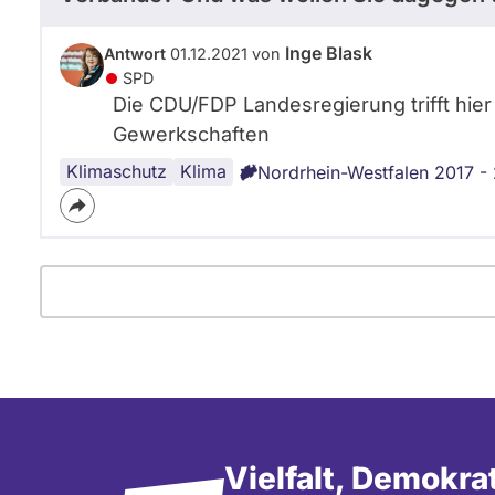
Inge Blask
Antwort
01.12.2021 von
SPD
Die CDU/FDP Landesregierung trifft hie
Gewerkschaften
Klimaschutz
Landtag
Klima
Nordrhein-Westfalen 2017 -
Vielfalt, Demokra