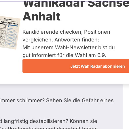
WahlRadar Sachse
Zum Prof
Anhalt
beantwortet
Kandidierende checken, Positionen
vergleichen, Antworten finden:
Mit unserem Wahl-Newsletter bist du
eferungen ins Kriegsgebiet und Sanktionen
gut informiert für die Wahl am 6.9.
ben Sie zu der Thematik?
Jetzt WahlRadar abonnieren
dert-haertere-sanktionen-gegen-russland-
t immer schlimmer? Sehen Sie die Gefahr eines
langfristig destabilisieren? Können sie
Kaufkraftverlusten und dauerhaft hohen