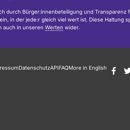
h durch Bürger:innenbeteiligung und Transparenz f
in, in der jede:r gleich viel wert ist. Diese Haltung
n auch in unseren
Werten
wider.
ressum
Datenschutz
API
FAQ
More in English
faceb
t