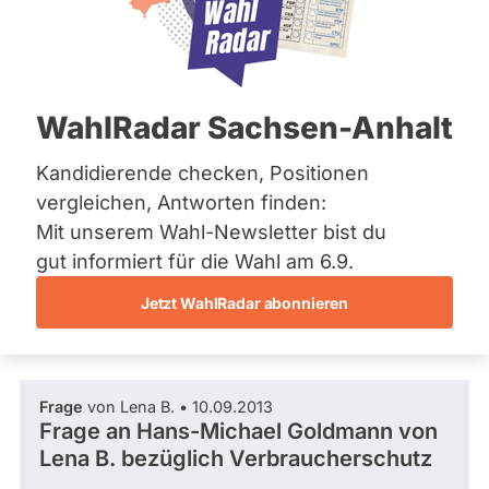
FDP
Bremen
Hamburg
Dieser Politiker hat kein aktuelles und kein
Hessen
zukünftiges Mandat und keine
Mecklenburg-Vorpommern
Direktandidatur auf Landes-, Bundes- oder
EU-Ebene. Mögliche Kandidaturen über eine
Niedersachsen
WahlRadar Sachsen-Anhalt
Wahlliste werden bei uns nicht erfasst.
Nordrhein-Westfalen
Rheinland-Pfalz
Saarland
Kandidierende checken, Positionen
Sachsen
vergleichen, Antworten finden:
Sachsen-Anhalt
Die Fragefunktion ist für diese Person
Mit unserem Wahl-Newsletter bist du
Sachsen-Anhalt
Nur
derzeit nicht aktiv.
Schleswig-Holstein
gut informiert für die Wahl am 6.9.
Politiker:innen
Thüringen
Jetzt WahlRadar abonnieren
mit
Fragen und Antworten
Archiv
aktiven
Kandidaturen
Über uns
oder
Frage
von Lena B. • 10.09.2013
Spenden
Mandaten
Frage an Hans-Michael Goldmann von
können
Lena B.
bezüglich Verbraucherschutz
über