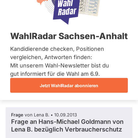
FDP
Bremen
Hamburg
Dieser Politiker hat kein aktuelles und kein
Hessen
zukünftiges Mandat und keine
Mecklenburg-Vorpommern
Direktandidatur auf Landes-, Bundes- oder
EU-Ebene. Mögliche Kandidaturen über eine
Niedersachsen
WahlRadar Sachsen-Anhalt
Wahlliste werden bei uns nicht erfasst.
Nordrhein-Westfalen
Rheinland-Pfalz
Saarland
Kandidierende checken, Positionen
Sachsen
vergleichen, Antworten finden:
Sachsen-Anhalt
Die Fragefunktion ist für diese Person
Mit unserem Wahl-Newsletter bist du
Sachsen-Anhalt
Nur
derzeit nicht aktiv.
Schleswig-Holstein
gut informiert für die Wahl am 6.9.
Politiker:innen
Thüringen
Jetzt WahlRadar abonnieren
mit
Fragen und Antworten
Archiv
aktiven
Kandidaturen
Über uns
oder
Frage
von Lena B. • 10.09.2013
Spenden
Mandaten
Frage an Hans-Michael Goldmann von
können
Lena B.
bezüglich Verbraucherschutz
über