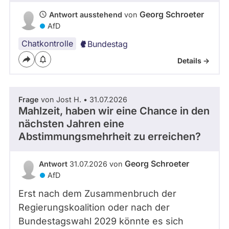
Kandidaturen
Georg Schroeter
Antwort ausstehend
von
und
Mandaten
AfD
werden
nicht
Chatkontrolle
Bundestag
berücksichtigt.
Details ->
Frage
von Jost H. • 31.07.2026
Mahlzeit, haben wir eine Chance in den
nächsten Jahren eine
Abstimmungsmehrheit zu erreichen?
Georg Schroeter
Antwort
31.07.2026 von
AfD
Erst nach dem Zusammenbruch der
Regierungskoalition oder nach der
Bundestagswahl 2029 könnte es sich