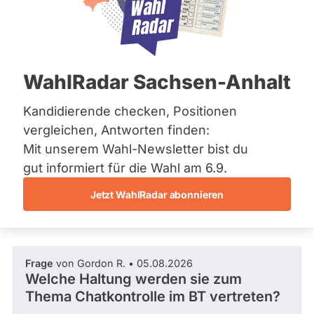
AfD
Bremen
Hamburg
Mandat
Abgeordneter Bundestag 2025 - 2029
Hessen
gewonnen
Mecklenburg-Vorpommern
über
Niedersachsen
1
/ 5
Wahlliste
WahlRadar Sachsen-Anhalt
Nordrhein-Westfalen
Wahlkreis
Rheinland-Pfalz
20 %
Hamm
Fragen beantwortet
Saarland
Kandidierende checken, Positionen
Es
–
Abgeordneter Bundestag
Sachsen
werden
vergleichen, Antworten finden:
Unna
nur
Sachsen-Anhalt
Fragen
II
Mit unserem Wahl-Newsletter bist du
Sachsen-Anhalt
Frage stellen
und
Wahlliste
Schleswig-Holstein
gut informiert für die Wahl am 6.9.
Antworten
Landesliste
Thüringen
gezählt,
Nordrhein-
welche
Jetzt WahlRadar abonnieren
während
Westfalen
Archiv
Fragen und Antworten
aktueller
istenposition
Kandidaturen
25
Über uns
und
Mandate
Frage
von Gordon R. • 05.08.2026
gestellt
Spenden
Welche Haltung werden sie zum
wurden.
Solche
Thema Chatkontrolle im BT vertreten?
aus
vergangenen