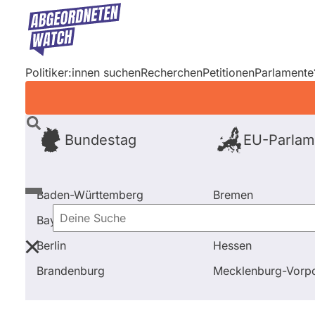
Direkt
zum
Inhalt
Politiker:innen suchen
Recherchen
Petitionen
Parlamente
Bundestag
EU-Parlam
Baden-Württemberg
Bremen
Bayern
Hamburg
Deine
Berlin
Hessen
Suche
Startseite
Frage stellen
Felix Teichner
Fragen u
Brandenburg
Mecklenburg-Vor