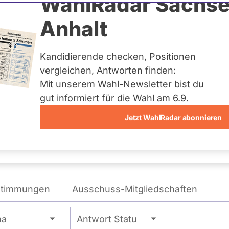
chner
WahlRadar Sachse
Anhalt
nburg
Kandidierende checken, Positionen
eis:
Uckermark I
vergleichen, Antworten finden:
Mit unserem Wahl-Newsletter bist du
gut informiert für die Wahl am 6.9.
Jetzt WahlRadar abonnieren
WAHLKAMPFPOSITIONEN
VON FELIX TEICHNER
stimmungen
Ausschuss-Mitgliedschaften
 -
- Alle -
ma
Antwort Status