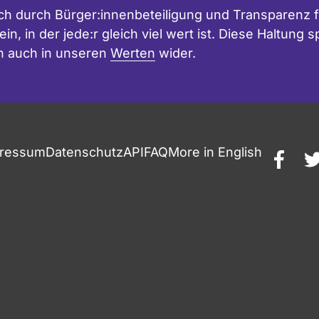
h durch Bürger:innenbeteiligung und Transparenz f
in, in der jede:r gleich viel wert ist. Diese Haltung
n auch in unseren
Werten
wider.
ressum
Datenschutz
API
FAQ
More in English
faceb
t