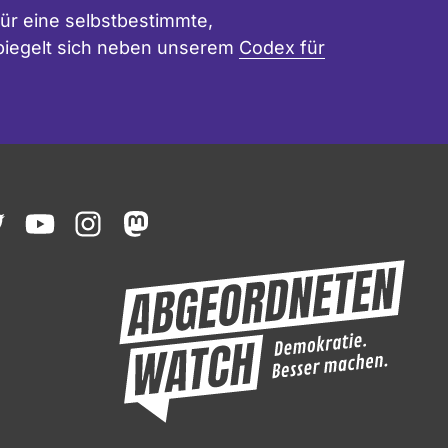
ür eine selbstbestimmte,
 spiegelt sich neben unserem
Codex für
ook
witter
youtube
instagram
mastodon