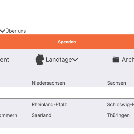
Über uns
Spenden
ent
Landtage
Arch
Spenden
Niedersachsen
Sachsen
Nordrhein-Westfalen
Sachsen-An
Rheinland-Pfalz
Schleswig-H
nd Antworten
pommern
Saarland
Thüringen