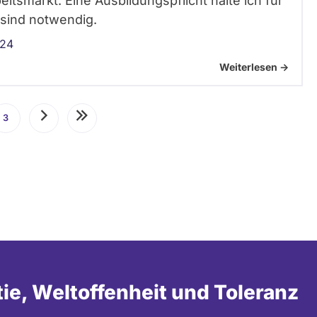
eitsmarkt. Eine Ausbildungspflicht halte ich für
 sind notwendig.
024
Weiterlesen ->
3
Seite
Nächste
Letzte
Seite
Seite
tie, Weltoffenheit und Toleranz