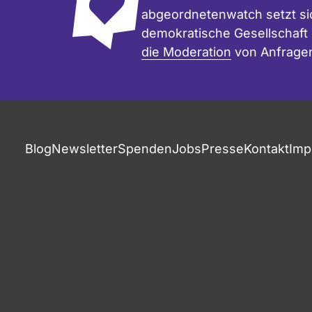
abgeordnetenwatch setzt sic
demokratische Gesellschaft e
die Moderation
von Anfrage
Fußzeile
Blog
Newsletter
Spenden
Jobs
Presse
Kontakt
Imp