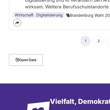
Digitalisierung und KI verändern den Arb
wirksam. Weitere Berufsschulstandorte
Wirtschaft
Lehrer:innen
Fachkräfte
Digitalisierung
Brandenburg Wahl 2
Seitennummerierung
1
Aktuelle
2
Seite
Seite
Open Data
Vielfalt, Demokra