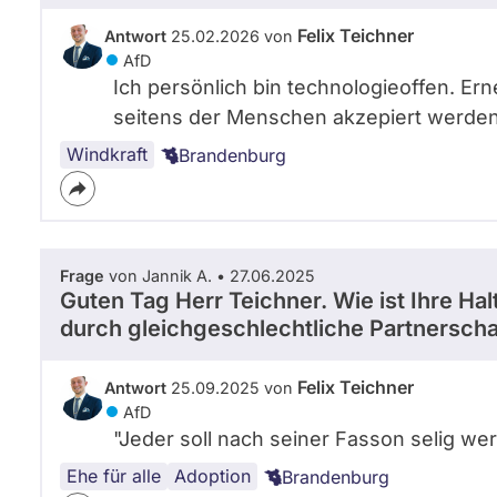
Felix Teichner
Antwort
25.02.2026 von
AfD
Ich persönlich bin technologieoffen. Er
seitens der Menschen akzepiert werden 
Windkraft
Brandenburg
Frage
von Jannik A. • 27.06.2025
Guten Tag Herr Teichner. Wie ist Ihre Hal
durch gleichgeschlechtliche Partnersch
Felix Teichner
Antwort
25.09.2025 von
AfD
"Jeder soll nach seiner Fasson selig we
Ehe für alle
Queer
Adoption
Brandenburg