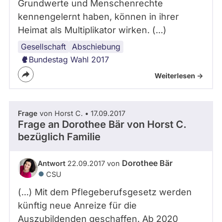
Grundwerte und Menschenrechte
kennengelernt haben, können in ihrer
Heimat als Multiplikator wirken. (...)
Gesellschaft
Flüchtlingspolitik
Abschiebung
Bundestag Wahl 2017
Weiterlesen ->
Frage
von Horst C. • 17.09.2017
Frage an Dorothee Bär von
Horst C.
bezüglich Familie
Dorothee Bär
Antwort
22.09.2017 von
CSU
(...) Mit dem Pflegeberufsgesetz werden
künftig neue Anreize für die
Auszubildenden geschaffen. Ab 2020