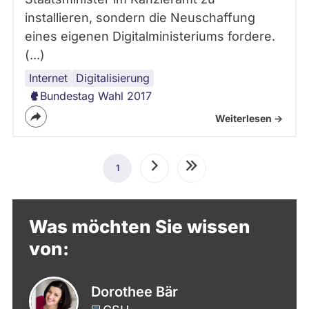
installieren, sondern die Neuschaffung
eines eigenen Digitalministeriums fordere.
(...)
Internet
Digitalisierung
Bundestag Wahl 2017
Weiterlesen ->
Seitennummerierung
1
Aktuelle
Nächste
Letzte
Seite
Seite
Seite
Was möchten Sie wissen
von:
Dorothee Bär