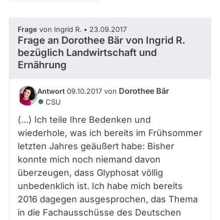
Zeitraum
Kandidaturen
und
Mandaten
Frage
von Ingrid R. • 23.09.2017
werden
- Alle -
Thema
Frage an Dorothee Bär von
Ingrid R.
nicht
berücksichtigt.
bezüglich Landwirtschaft und
Ernährung
- Alle -
Antwort Status
Dorothee Bär
Antwort
09.10.2017 von
CSU
(...) Ich teile Ihre Bedenken und
wiederhole, was ich bereits im Frühsommer
letzten Jahres geäußert habe: Bisher
konnte mich noch niemand davon
überzeugen, dass Glyphosat völlig
unbedenklich ist. Ich habe mich bereits
2016 dagegen ausgesprochen, das Thema
in die Fachausschüsse des Deutschen