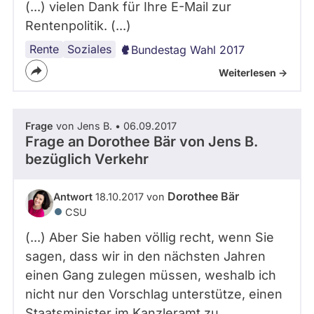
(...) vielen Dank für Ihre E-Mail zur
Rentenpolitik. (...)
Rente
Altersarmut
Soziales
Bundestag Wahl 2017
Weiterlesen ->
Frage
von Jens B. • 06.09.2017
Frage an Dorothee Bär von
Jens B.
bezüglich Verkehr
Dorothee Bär
Antwort
18.10.2017 von
CSU
(...) Aber Sie haben völlig recht, wenn Sie
sagen, dass wir in den nächsten Jahren
einen Gang zulegen müssen, weshalb ich
nicht nur den Vorschlag unterstütze, einen
Staatsminister im Kanzleramt zu