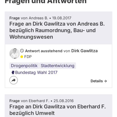
Fragen und Antworten
aktiven
Kandidaturen
oder
Frage
von Andreas B. • 19.08.2017
Mandaten
Frage an Dirk Gawlitza von
Andreas B.
können
bezüglich Raumordnung, Bau- und
über
Wohnungswesen
abgeordnetenwatch
befragt
Dirk Gawlitza
Antwort ausstehend
von
FDP
werden.
Drogenpolitik
Stadtbild
Berlin
Cannabis
Stadtentwicklung
Bundestag Wahl 2017
Details ->
Frage
von Eberhard F. • 25.08.2016
Frage an Dirk Gawlitza von
Eberhard F.
bezüglich Umwelt