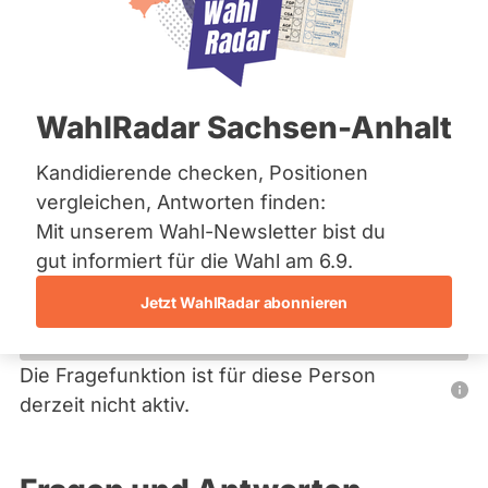
Bremen
Hamburg
Hessen
Primäre
Mecklenburg-Vorpommern
Übersicht
Niedersachsen
Reiter
WahlRadar Sachsen-Anhalt
Nordrhein-Westfalen
Dirk Gawlitza
Rheinland-Pfalz
Saarland
Kandidierende checken, Positionen
FDP
Sachsen
vergleichen, Antworten finden:
Sachsen-Anhalt
Dieser Politiker hat kein aktuelles und kein zukünftiges
Mit unserem Wahl-Newsletter bist du
Sachsen-Anhalt
Mandat und keine Direktandidatur auf Landes-, Bundes-
Schleswig-Holstein
gut informiert für die Wahl am 6.9.
oder EU-Ebene. Mögliche Kandidaturen über eine
Thüringen
Wahlliste werden bei uns nicht erfasst.
Jetzt WahlRadar abonnieren
Archiv
Über uns
Die Fragefunktion ist für diese Person
Nur
derzeit nicht aktiv.
Spenden
Politiker:innen
mit