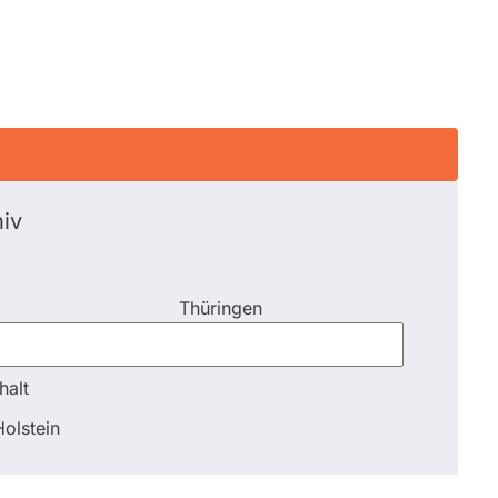
iv
Thüringen
halt
halt
olstein
Schli