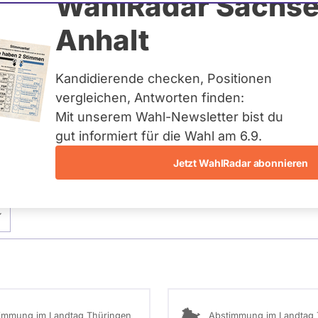
seloff
WahlRadar Sachse
Anhalt
gen
Kandidierende checken, Positionen
eis:
Sömmerda I / Gotha III
vergleichen, Antworten finden:
Mit unserem Wahl-Newsletter bist du
gut informiert für die Wahl am 6.9.
Jetzt WahlRadar abonnieren
stimmungen
Ausschuss-Mitgliedschaften
immung im Landtag Thüringen
Abstimmung im Landtag 