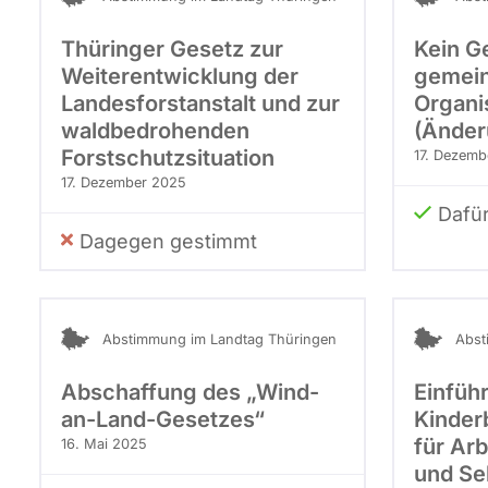
AfD
Listenposition
Thüringer Gesetz zur
Kein Ge
13
Weiterentwicklung der
gemein
Landesforstanstalt und zur
Organi
waldbedrohenden
(Änder
Forstschutzsituation
17. Dezemb
17. Dezember 2025
Dafü
Dagegen gestimmt
Abstimmung im Landtag Thüringen
Abst
Abschaffung des „Wind-
Einfüh
an-Land-Gesetzes“
Kinder
für Ar
16. Mai 2025
und Se