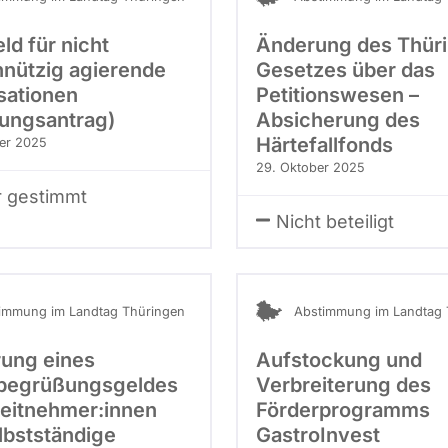
ld für nicht
Änderung des Thür
nützig agierende
Gesetzes über das
sationen
Petitionswesen –
ungsantrag)
Absicherung des
Härtefallfonds
er 2025
29. Oktober 2025
r gestimmt
Nicht beteiligt
immung im Landtag Thüringen
Abstimmung im Landtag 
rung eines
Aufstockung und
begrüßungsgeldes
Verbreiterung des
beitnehmer:innen
Förderprogramms
lbstständige
GastroInvest