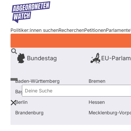
Direkt
zum
Inhalt
Politiker:innen suchen
Recherchen
Petitionen
Parlamente
Bundestag
EU-Parlam
Baden-Württemberg
Bremen
Bayern
Hamburg
Deine
Berlin
Hessen
Suche
Startseite
Frage stellen
Daniel Haseloff
Abstim
Brandenburg
Mecklenburg-Vor