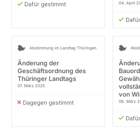
04. April 
Dafür gestimmt
Dafü
Abstimmung im Landtag Thüringen
Abst
Änderung der
Änderu
Geschäftsordnung des
Bauord
Thüringer Landtags
Gewähr
vollst
07. März 2025
von Wi
06. März 
Dagegen gestimmt
Dafü