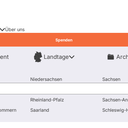
Über uns
Spenden
ent
Landtage
Arch
Spenden
Niedersachsen
Sachsen
Nordrhein-Westfalen
Sachsen-An
Rheinland-Pfalz
Sachsen-An
mungen
pommern
Saarland
Schleswig-H