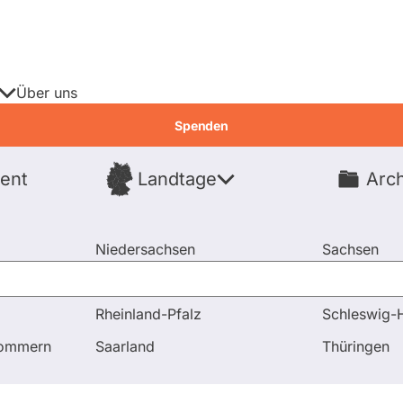
Über uns
Spenden
ent
Landtage
Arch
Spenden
Niedersachsen
Sachsen
Nordrhein-Westfalen
Sachsen-An
Rheinland-Pfalz
Schleswig-H
pommern
Saarland
Thüringen