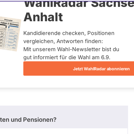
seloff
WahlRadar Sachse
Anhalt
gen
Kandidierende checken, Positionen
eis:
Sömmerda I / Gotha III
vergleichen, Antworten finden:
Mit unserem Wahl-Newsletter bist du
gut informiert für die Wahl am 6.9.
Jetzt WahlRadar abonnieren
stimmungen
Ausschuss-Mitgliedschaften
nten und Pensionen?