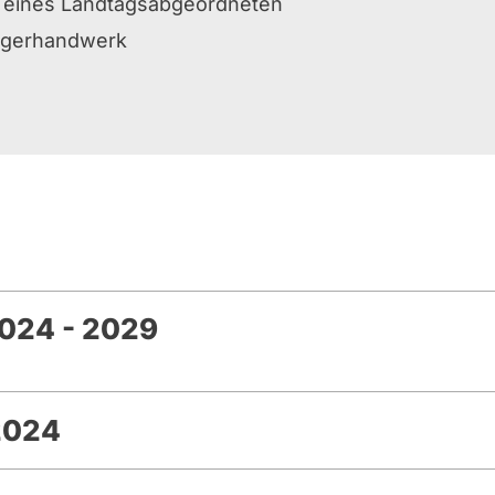
er eines Landtagsabgeordneten
legerhandwerk
024 - 2029
2024