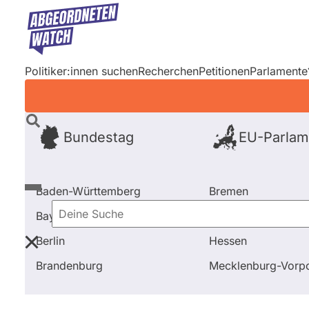
Direkt
zum
Inhalt
Politiker:innen suchen
Recherchen
Petitionen
Parlamente
Bundestag
EU-Parlam
Baden-Württemberg
Bremen
Bayern
Hamburg
Deine
Berlin
Hessen
Suche
Startseite
Frage stellen
Daniel Haseloff
Brandenburg
Mecklenburg-Vor