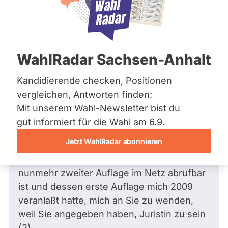
Bremen
Hamburg
Hessen
Mecklenburg-Vorpommern
Frage
von Wilfried M. •
09.12.2015
Niedersachsen
Frage an Beate Meißner von
Wilfried
WahlRadar Sachsen-Anhalt
Nordrhein-Westfalen
M.
bezüglich Familie
Rheinland-Pfalz
Saarland
Kandidierende checken, Positionen
Sehr geehrte Frau
M.
,
Sachsen
vergleichen, Antworten finden:
Sachsen-Anhalt
mir ist noch immer nicht transparent
Mit unserem Wahl-Newsletter bist du
Sachsen-Anhalt
gemacht worden, wer die geistigen
Schleswig-Holstein
gut informiert für die Wahl am 6.9.
Thüringen
Urheber eines Dokumentes "Zur
Jetzt WahlRadar abonnieren
Kooperation von Jugendamt und
Archiv
Familiengericht" gewesen sind, das in
nunmehr zweiter Auflage im Netz abrufbar
Über uns
ist und dessen erste Auflage mich 2009
Spenden
veranlaßt hatte, mich an Sie zu wenden,
weil Sie angegeben haben, Juristin zu sein
(2).