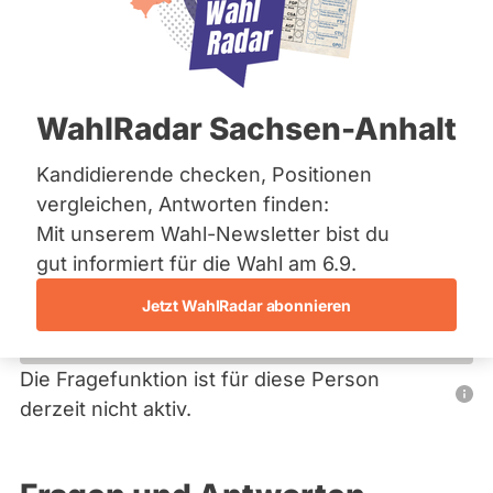
S
Bremen
P
Hamburg
D
Hessen
Primäre
Mecklenburg-Vorpommern
Übersicht
Niedersachsen
Reiter
WahlRadar Sachsen-Anhalt
Nordrhein-Westfalen
Anne Stamm
Rheinland-Pfalz
Saarland
Kandidierende checken, Positionen
SPD
Sachsen
vergleichen, Antworten finden:
Sachsen-Anhalt
Diese Politikerin hat kein aktuelles und kein zukünftiges
Mit unserem Wahl-Newsletter bist du
Sachsen-Anhalt
Mandat und keine Direktandidatur auf Landes-, Bundes-
Schleswig-Holstein
gut informiert für die Wahl am 6.9.
oder EU-Ebene. Mögliche Kandidaturen über eine
Thüringen
Wahlliste werden bei uns nicht erfasst.
Jetzt WahlRadar abonnieren
Archiv
Über uns
Die Fragefunktion ist für diese Person
Nur
derzeit nicht aktiv.
Spenden
Politiker:innen
mit