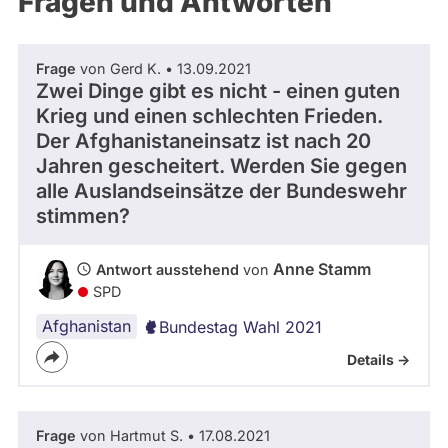
Fragen und Antworten
aktiven
Kandidaturen
oder
Frage
von Gerd K. • 13.09.2021
Mandaten
Zwei Dinge gibt es nicht - einen guten
können
Krieg und einen schlechten Frieden.
über
Der Afghanistaneinsatz ist nach 20
Jahren gescheitert. Werden Sie gegen
abgeordnetenwatch
alle Auslandseinsätze der Bundeswehr
befragt
stimmen?
werden.
Anne Stamm
Antwort ausstehend
von
SPD
Afghanistan
Bundestag Wahl 2021
Details ->
Frage
von Hartmut S. • 17.08.2021