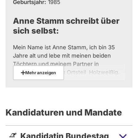
Geburtsjahr
1985
Anne Stamm schreibt über
sich selbst:
Mein Name ist Anne Stamm, ich bin 35
Jahre alt und lebe mit meinen beiden
Töchtern und meinem Partner in
Bitterfeld-Wolfen im Ortsteil Holzweißig.
Mehr anzeigen
Ich bin in Wolfen geboren, in Bitterfeld
aufgewachsen, zur Schule gegangen,
habe auch hier meine Ausbildung beim
Bitterfelder Spatz Verlag begonnen und
Kandidaturen und Mandate
arbeite dort bereits seit 18 Jahren. Ich bin
ein Kind der Region. Anhalt- Bitterfeld ist
meine Heimat. Meine Verbundenheit mit
Kandidatin Bundestag