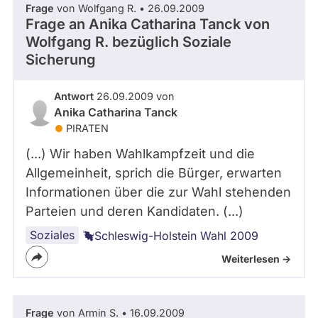
Frage
von Wolfgang R. • 26.09.2009
abgeordnetenwatch
Frage an Anika Catharina Tanck von
befragt
Wolfgang R.
bezüglich Soziale
- Alle -
Thema
werden.
Sicherung
- Alle -
Antwort Status
Antwort
26.09.2009 von
Anika Catharina Tanck
PIRATEN
(...) Wir haben Wahlkampfzeit und die
Allgemeinheit, sprich die Bürger, erwarten
Informationen über die zur Wahl stehenden
Parteien und deren Kandidaten. (...)
Soziales
Schleswig-Holstein Wahl 2009
Weiterlesen ->
Frage
von Armin S. • 16.09.2009