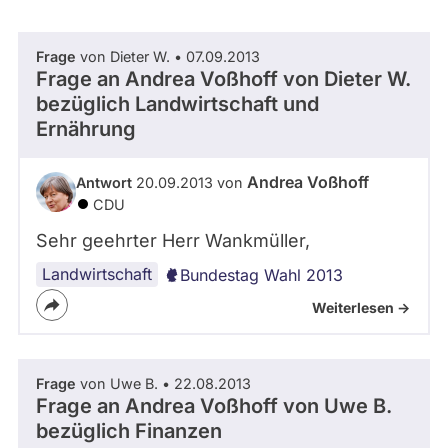
abgeordnetenwatch
befragt
Frage
von Dieter W. • 07.09.2013
- Alle -
Thema
werden.
Frage an Andrea Voßhoff von
Dieter W.
bezüglich Landwirtschaft und
Ernährung
- Alle -
Antwort Status
Andrea Voßhoff
Antwort
20.09.2013 von
CDU
Sehr geehrter Herr Wankmüller,
Landwirtschaft
Bundestag Wahl 2013
Weiterlesen ->
Frage
von Uwe B. • 22.08.2013
Frage an Andrea Voßhoff von
Uwe B.
bezüglich Finanzen