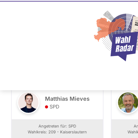
Kandidierende
PLZ oder Namen
- Alle -
Partei
eingeben
209 - Kaiserslautern
Matthias Mieves
SPD
Angetreten für: SPD
An
Wahlkreis: 209 - Kaiserslautern
Wahlk