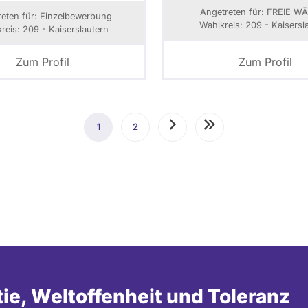
Angetreten für: FREIE W
reten für: Einzelbewerbung
Wahlkreis: 209 - Kaisersl
reis: 209 - Kaiserslautern
Zum Profil
Zum Profil
1
Aktuelle
2
Seite
Nächste
Letzte
Seite
Seite
Seite
tie, Weltoffenheit und Toleranz