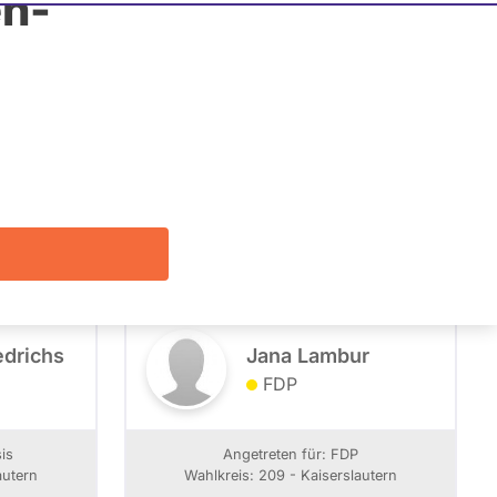
n-
Listenposition
Alle
Filter zeigen
edrichs
Jana Lambur
FDP
is
Angetreten für: FDP
autern
Wahlkreis: 209 - Kaiserslautern