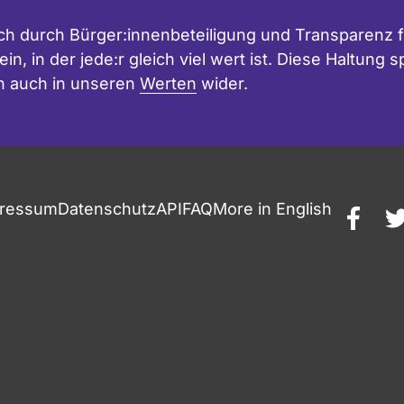
h durch Bürger:innenbeteiligung und Transparenz f
in, in der jede:r gleich viel wert ist. Diese Haltung
n auch in unseren
Werten
wider.
ressum
Datenschutz
API
FAQ
More in English
faceb
t