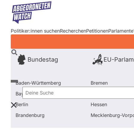
Direkt
zum
Inhalt
Politiker:innen suchen
Recherchen
Petitionen
Parlamente
Bundestag
EU-Parlam
Baden-Württemberg
Bremen
Bayern
Hamburg
Deine
Berlin
Hessen
Suche
Startseite
Bundestag
Wahl 2021
Kandidierende
Brandenburg
Mecklenburg-Vor
Bundestag
Wahl 2021
Kandidi