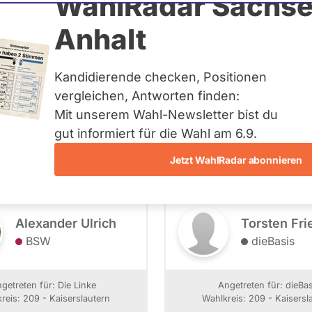
WahlRadar Sachse
Anhalt
Kandidierende checken, Positionen
vergleichen, Antworten finden:
Mit unserem Wahl-Newsletter bist du
209 - Kaiserslautern
- Alle -
Wahlliste
gut informiert für die Wahl am 6.9.
Jetzt WahlRadar abonnieren
Alexander Ulrich
Torsten Fri
BSW
dieBasis
getreten für: Die Linke
Angetreten für: dieBas
reis: 209 - Kaiserslautern
Wahlkreis: 209 - Kaisersl