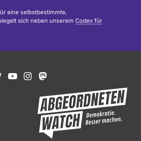
ür eine selbstbestimmte,
 spiegelt sich neben unserem
Codex für
ook
witter
youtube
instagram
mastodon