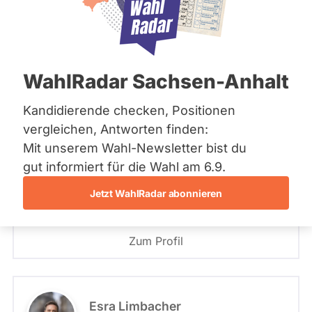
Bremen
Hamburg
PLZ oder Namen
Hessen
eingeben
Mecklenburg-Vorpommern
Niedersachsen
299 - Homburg
WahlRadar Sachsen-Anhalt
Nordrhein-Westfalen
- Alle -
Partei
Rheinland-Pfalz
Saarland
Kandidierende checken, Positionen
Sachsen
299 - Homburg
vergleichen, Antworten finden:
Markus Uhl
Sachsen-Anhalt
Mit unserem Wahl-Newsletter bist du
Sachsen-Anhalt
CDU
Schleswig-Holstein
gut informiert für die Wahl am 6.9.
- Alle -
Wahlliste
Thüringen
Jetzt WahlRadar abonnieren
Angetreten für: CDU
Archiv
Wahlkreis: 299 - Homburg
Listenposition
Über uns
Zum Profil
Spenden
Esra Limbacher