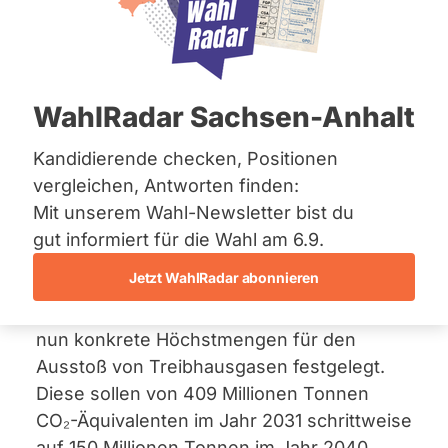
Bremen
für die Jahre 2031 bis
Hamburg
Hessen
2040
Mecklenburg-Vorpommern
Niedersachsen
11. Juni 2026
WahlRadar Sachsen-Anhalt
Nordrhein-Westfalen
Rheinland-Pfalz
Die Bundesregierung hat eine
Verordnung
Saarland
Kandidierende checken, Positionen
Sachsen
vorgelegt, die die im Bundes-
vergleichen, Antworten finden:
Sachsen-Anhalt
Klimaschutzgesetz verankerten jährlichen
Mit unserem Wahl-Newsletter bist du
Sachsen-Anhalt
Minderungsziele für die Jahre 2031 bis
Schleswig-Holstein
gut informiert für die Wahl am 6.9.
Thüringen
2040 in verbindliche
Jetzt WahlRadar abonnieren
Jahresemissionsgesamtmengen überführt.
Archiv
Statt nur prozentualer Vorgaben werden
nun konkrete Höchstmengen für den
Über uns
Ausstoß von Treibhausgasen festgelegt.
Spenden
Diese sollen von 409 Millionen Tonnen
CO₂-Äquivalenten im Jahr 2031 schrittweise
auf 150 Millionen Tonnen im Jahr 2040