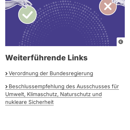
G
r
Weiterführende Links
a
f
i
Verordnung der Bundesregierung
k
Beschlussempfehlung des Ausschusses für
e
Umwelt, Klimaschutz, Naturschutz und
l
nukleare Sicherheit
e
m
e
n