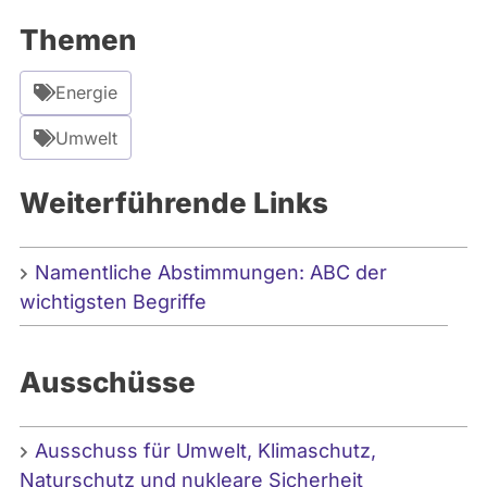
t
Themen
e
:
Energie
C
a
Umwelt
n
v
Weiterführende Links
a
Namentliche Abstimmungen: ABC der
wichtigsten Begriffe
Ausschüsse
Ausschuss für Umwelt, Klimaschutz,
Naturschutz und nukleare Sicherheit