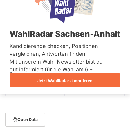
Bremen
eingeben
Hamburg
Hessen
210 - Pirmasens
Mecklenburg-Vorpommern
- Alle -
Fraktion
Niedersachsen
WahlRadar Sachsen-Anhalt
Nordrhein-Westfalen
Rheinland-Pfalz
210 - Pirmasens
Angelika Glöckner
Saarland
Kandidierende checken, Positionen
Sachsen
SPD
vergleichen, Antworten finden:
Sachsen-Anhalt
- Alle -
Wahlliste
Mit unserem Wahl-Newsletter bist du
Sachsen-Anhalt
Schleswig-Holstein
gut informiert für die Wahl am 6.9.
Fraktion: SPD
Thüringen
Wahlkreis: 210 - Pirmasens
Listenposition
Jetzt WahlRadar abonnieren
Archiv
Zum Profil
Frage stellen
Nur nicht vorzeitig beendete Mandate
Über uns
Status Mandat
Spenden
Open Data