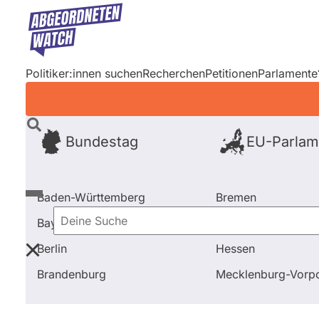
Direkt
zum
Inhalt
Politiker:innen suchen
Recherchen
Petitionen
Parlamente
Bundestag
EU-Parlam
Baden-Württemberg
Bremen
Bayern
Hamburg
Deine
Berlin
Hessen
Suche
Startseite
Brandenburg
Abstimmungen
Aufhebu
Brandenburg
Mecklenburg-Vor
Brandenburg
Abgeordnete
F