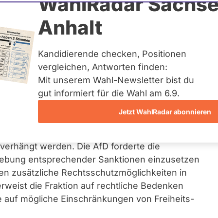
WahlRadar Sachse
Anhalt
Sanktionen
Kandidierende checken, Positionen
vergleichen, Antworten finden:
Mit unserem Wahl-Newsletter bist du
nen
Antrag
der
AfD-Fraktion
abgestimmt, der
gut informiert für die Wahl am 6.9.
ischen Union richtet.
Jetzt WahlRadar abonnieren
letzen diese Sanktionen rechtsstaatliche
wenn sie gegen EU-Bürger:innen oder
 verhängt werden. Die AfD forderte die
fhebung entsprechender Sanktionen einzusetzen
en zusätzliche Rechtsschutzmöglichkeiten in
weist die Fraktion auf rechtliche Bedenken
ie auf mögliche Einschränkungen von Freiheits-