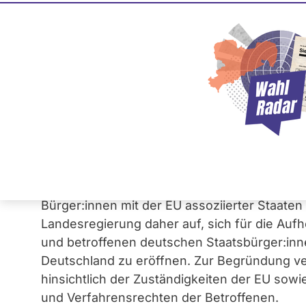
Aufhebung von EU-
22. April 2026
Im Landtag von Brandenburg wurde über ei
sich gegen bestimmte Sanktionen der Europä
Nach Auffassung der Antragsteller:innen ver
Grundsätze und Grundrechte, insbesondere 
Bürger:innen mit der EU assoziierter Staaten
Landesregierung daher auf, sich für die Au
und betroffenen deutschen Staatsbürger:inn
Deutschland zu eröffnen. Zur Begründung ver
hinsichtlich der Zuständigkeiten der EU sow
und Verfahrensrechten der Betroffenen.