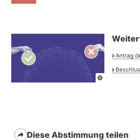
Weiter
Antrag d
Beschlus
G
r
a
f
i
k
e
Diese Abstimmung teilen
l