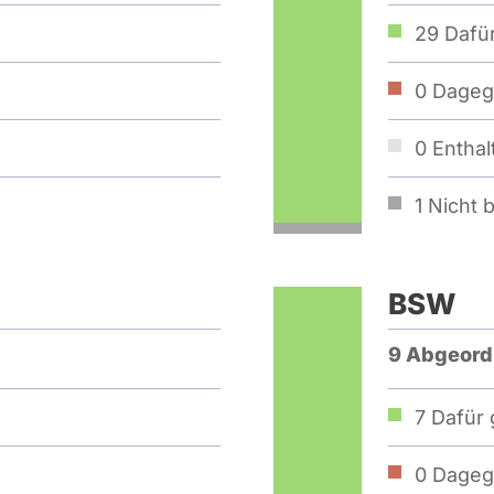
29
Dafür
0
Dageg
0
Enthal
1
Nicht b
BSW
9 Abgeord
7
Dafür 
0
Dageg