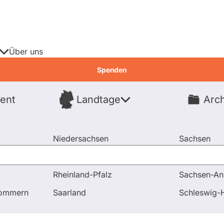
Über uns
Spenden
ent
Landtage
Arch
Spenden
Niedersachsen
Sachsen
Nordrhein-Westfalen
Sachsen-An
Rheinland-Pfalz
Sachsen-An
ng von EU-Sanktionen
pommern
Saarland
Schleswig-H
ragen & Antworten
Abstimmungen
A