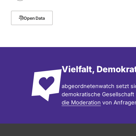
e
m
Open Data
e
n
t
e
:
C
Vielfalt, Demokra
a
n
abgeordnetenwatch setzt sic
v
demokratische Gesellschaft e
a
die Moderation
von Anfrage